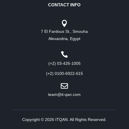
CONTACT INFO

7 El Fardous St., Smouha
Alexandria, Egypt

(+2) 03-426-1005
(+2) 0100-6922-615

team@it-qan.com
Copyright © 2026 ITQAN. All Rights Reserved.