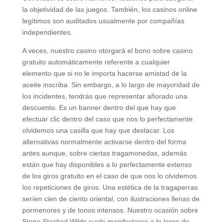
la objetividad de las juegos. También, los casinos online
legítimos son auditados usualmente por compañías
independientes.
A veces, nuestro casino otorgará el bono sobre casino
gratuito automáticamente referente a cualquier
elemento que si no le importa hacerse amistad de la
aceite inscriba. Sin embargo, a lo largo de mayoridad de
los incidentes, tendrás que representar añorado una
descuento. Es un banner dentro del que hay que
efectuar clic dentro del caso que nos lo perfectamente
olvidemos una casilla que hay que destacar. Los
alternativas normalmente activarse dentro del forma
antes aunque, sobre ciertas tragamonedas, además
están que hay disponibles a lo perfectamente extenso
de los giros gratuito en el caso de que nos lo olvidemos
los repeticiones de giros. Una estética de la tragaperras
serí­en cien de ciento oriental, con ilustraciones llenas de
pormenores y de tonos intensos. Nuestro ocasión sobre
Stone Stacked Wilds suele manifestarse a lo largo de