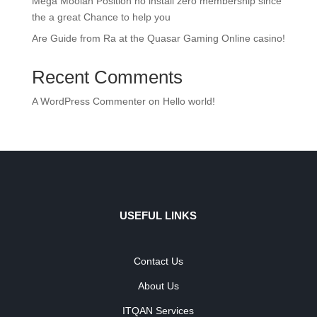
Mega Moolah Position no install zero membership since
the a great Chance to help you
Are Guide from Ra at the Quasar Gaming Online casino!
Recent Comments
A WordPress Commenter
on
Hello world!
USEFUL LINKS
Contact Us
About Us
ITQAN Services