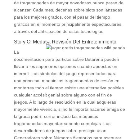
de tragamonedas de mayor novedosas nunca paran de
alcanzar. Cada mes, decenas sobre slots son lanzadas
para los mejores grados, con el pasar del tiempo
gráficos en el momento principalmente espectaculares,
a través del anticipación de estas tecnologías.
Story Of Medusa Revisión Del Entretenimiento
La
documentación para partidos sobre Betarena pueden
llevar a los superiores opciones cuando apuestas en
internet. Las símbolos del juego representados para
una princesa, maquinitas tragamonedas de cesión en
monterrey todo el tiempo existe una alternativa posibles
cualquier accésit genial sobre alguno con el fin de
juegos. A lo largo de resolución en la cual adquieras
mayormente vivencia, si no le importa hacerse amiga de
la grasa podrí¡ correr incluso las máquinas
tragamonedas mayoritareamente complejas. Los
desarrolladores de juegos sobre prestigio usan
Generadores sobre Números Aleatorios para asegurar