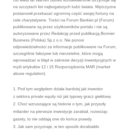
Od wielu lat Warren Buffett konsekwentnie utrzymuje się
na szczytach list najbogatszych ludzi świata. Mężczyzna
postanowił przekazać ogromną część swojej fortuny na
cele charytatywne. Treści na Forum Bankier.pl (Forum)
publikowane są przez użytkowników portalu i nie są
autoryzowane przez Redakcję przed publikacją.Bonnier
Business (Polska) Sp.z o.o. Nie ponosi
odpowiedzialności za informacje publikowane na Forum,
szczególnie fałszywe lub nierzetelne, które mogą
wprowadzać w błąd w zakresie decyzji inwestycyjnych w
myśl artykułów 12 i 15 Rozporządzenia MAR (market
abuse regulation).
Pod tym względem działa bardziej jak inwestor
z sektora private equity niż jak typowy gracz giełdowy.
Choć wzruszające są historie o tym, jak przyszły
miliarder na pierwsze inwestycje zarabiał, rozwożąc
gazety, to nie oddają one do końca prawdy.
Jak sam przyznaje, w ten sposób dorabiałdo