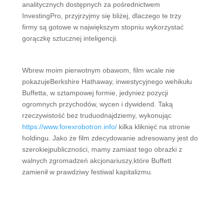
analitycznych dostępnych za pośrednictwem
InvestingPro, przyjrzyjmy się bliżej, dlaczego te trzy
firmy są gotowe w największym stopniu wykorzystać
gorączkę sztucznej inteligencji.
Wbrew moim pierwotnym obawom, film wcale nie
pokazujeBerkshire Hathaway, inwestycyjnego wehikułu
Buffetta, w sztampowej formie, jedyniez pozycji
ogromnych przychodów, wycen i dywidend. Taką
rzeczywistość bez truduodnajdziemy, wykonując
https://www.forexrobotron.info/
kilka kliknięć na stronie
holdingu. Jako że film zdecydowanie adresowany jest do
szerokiejpubliczności, mamy zamiast tego obrazki z
walnych zgromadzeń akcjonariuszy,które Buffett
zamienił w prawdziwy festiwal kapitalizmu.