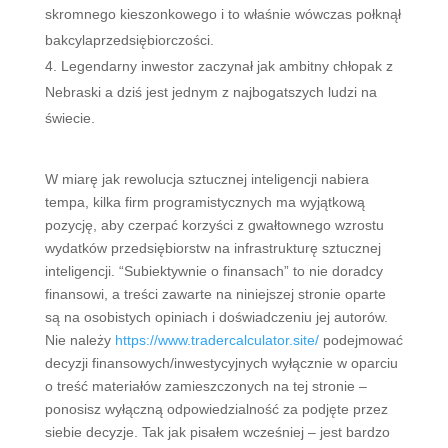
skromnego kieszonkowego i to właśnie wówczas połknął
bakcylaprzedsiębiorczości.
Legendarny inwestor zaczynał jak ambitny chłopak z
Nebraski a dziś jest jednym z najbogatszych ludzi na
świecie.
W miarę jak rewolucja sztucznej inteligencji nabiera
tempa, kilka firm programistycznych ma wyjątkową
pozycję, aby czerpać korzyści z gwałtownego wzrostu
wydatków przedsiębiorstw na infrastrukturę sztucznej
inteligencji. “Subiektywnie o finansach” to nie doradcy
finansowi, a treści zawarte na niniejszej stronie oparte
są na osobistych opiniach i doświadczeniu jej autorów.
Nie należy
https://www.tradercalculator.site/
podejmować
decyzji finansowych/inwestycyjnych wyłącznie w oparciu
o treść materiałów zamieszczonych na tej stronie –
ponosisz wyłączną odpowiedzialność za podjęte przez
siebie decyzje. Tak jak pisałem wcześniej – jest bardzo