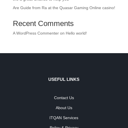
Are Guide from Ra at the Quasar Gaming Online casino!
Recent Comments
A WordPress Commenter
on
Hello world!
USEFUL LINKS
Contact Us
About Us
ITQAN Services
Policy & Privacy