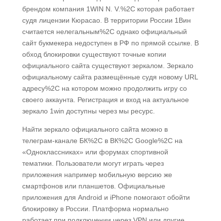
брендом компания 1WIN N. V.%2C которая работает
судя лицензии Кюрасао. В территории России 1Вин
считается нелегальным%2C однако официальный
сайт букмекера недоступен в РФ по прямой ссылке. В
обход блокировки существуют точные копии
официального сайта существуют зеркалом. Зеркало
официальному сайта размещённые судя новому URL
адресу%2C на котором можно продолжить игру со
своего аккаунта. Регистрация и вход на актуальное
зеркало 1win доступны через мы ресурс.
Найти зеркало официального сайта можно в
телеграм-канале БК%2C в ВК%2C Google%2C на
«Одноклассниках» или форумах спортивной
тематики. Пользователи могут играть через
приложения например мобильную версию же
смартфонов или планшетов. Официальные
приложения для Android и iPhone помогают обойти
блокировку в России. Платформа нормально
работает при подключении через VPN или другие