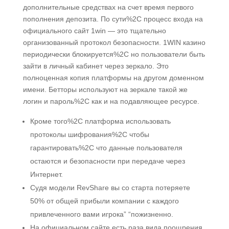
дополнительные средствах на счет время первого
пополнения депозита. По сути%2C процесс входа на
официального сайт 1win — это тщательно
организованный протокол безопасности. 1WIN казино
периодически блокируется%2C но пользователи быть
зайти в личный кабинет через зеркало. Это
полноценная копия платформы на другом доменном
имени. Бетторы используют на зеркале такой же
логин и пароль%2C как и на подавляющее ресурсе.
Кроме того%2C платформа использовать
протоколы шифрования%2C чтобы
гарантировать%2C что данные пользователя
остаются и безопасности при передаче через
Интернет.
Судя модели RevShare вы со старта потеряете
50% от общей прибыли компании с каждого
привлеченного вами игрока” “пожизненно.
На официальном сайте есть раза вида поощрения