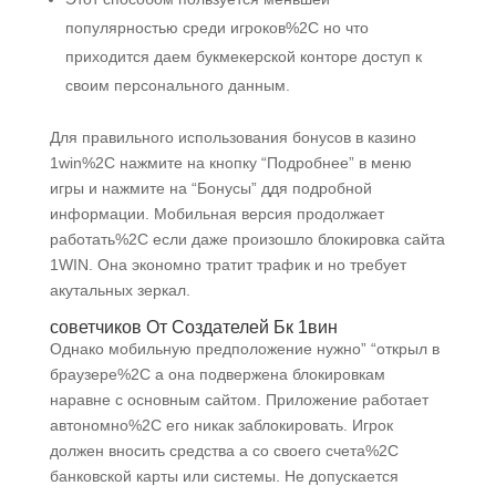
популярностью среди игроков%2C но что
приходится даем букмекерской конторе доступ к
своим персонального данным.
Для правильного использования бонусов в казино
1win%2C нажмите на кнопку “Подробнее” в меню
игры и нажмите на “Бонусы” ддя подробной
информации. Мобильная версия продолжает
работать%2C если даже произошло блокировка сайта
1WIN. Она экономно тратит трафик и но требует
акутальных зеркал.
советчиков От Создателей Бк 1вин
Однако мобильную предположение нужно” “открыл в
браузере%2C а она подвержена блокировкам
наравне с основным сайтом. Приложение работает
автономно%2C его никак заблокировать. Игрок
должен вносить средства а со своего счета%2C
банковской карты или системы. Не допускается