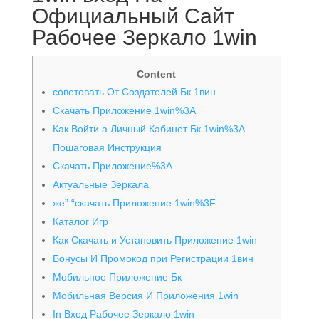
Официальный Сайт
Рабочее Зеркало 1win
Content
советовать От Создателей Бк 1вин
Скачать Приложение 1win%3A
Как Войти а Личный Кабинет Бк 1win%3A
Пошаговая Инструкция
Скачать Приложение%3A
Актуальные Зеркала
же” “скачать Приложение 1win%3F
Каталог Игр
Как Скачать и Установить Приложение 1win
Бонусы И Промокод при Регистрации 1вин
Мобильное Приложение Бк
Мобильная Версия И Приложения 1win
In Вход Рабочее Зеркало 1win