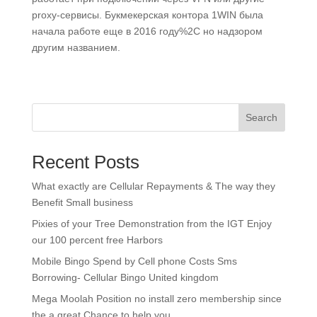
proxy-сервисы. Букмекерская контора 1WIN была
начала работе еще в 2016 году%2C но надзором
другим названием.
Search
Recent Posts
What exactly are Cellular Repayments & The way they
Benefit Small business
Pixies of your Tree Demonstration from the IGT Enjoy
our 100 percent free Harbors
Mobile Bingo Spend by Cell phone Costs Sms
Borrowing- Cellular Bingo United kingdom
Mega Moolah Position no install zero membership since
the a great Chance to help you