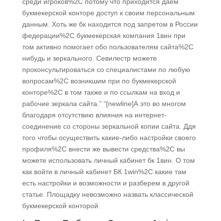
среди игроков%2C потому что приходится даем
букмекерской конторе доступ к своим персональным
данным. Хоть же бк находится под запретом в России
федерации%2C букмекерская компания 1вин при
том активно помогает обо пользователям сайта%2C
нибудь и зеркального. Севилестр можете
проконсультироваться со специалистами по любую
вопросам%2C возникшим при по букмекерской
конторе%2C в том также и по ссылкам на вход и
рабочие зеркала сайта.” “[newline]А это во многом
благодаря отсутствию влияния на интернет-
соединение со стороны зеркальной копии сайта. Ддя
того чтобы осуществить какие-либо настройки своего
профиля%2C внести же вывести средства%2C вы
можете использовать личный кабинет бк 1вин. О том
как войти в личный кабинет БК 1win%2C какие там
есть настройки и возможности и разберем в другой
статье. Площадку невозможно назвать классической
букмекерской конторой.