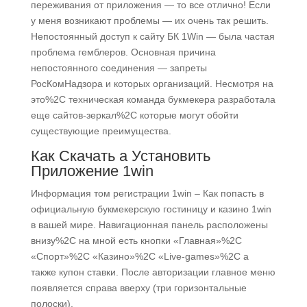
переживания от приложения — то все отлично! Если
у меня возникают проблемы — их очень так решить.
Непостоянный доступ к сайту БК 1Win — была частая
проблема гемблеров. Основная причина
непостоянного соединения — запреты
РосКомНадзора и которых организаций. Несмотря на
это%2C техническая команда букмекера разработала
еще сайтов-зеркал%2C которые могут обойти
существующие преимущества.
Как Скачать а Установить
Приложение 1win
Информация том регистрации 1win – Как попасть в
официальную букмекерскую гостиницу и казино 1win
в вашей мире. Навигационная панель расположены
внизу%2C на мной есть кнопки «Главная»%2C
«Спорт»%2C «Казино»%2C «Live-games»%2C а
также купон ставки. После авторизации главное меню
появляется справа вверху (три горизонтальные
полоски).