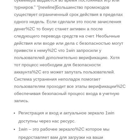
турниров.” “[newline]Большинство промокодов
существует ограниченный срок действия в пределах
одного недель. Если сделали это после зачисления
денег%2C то бонус станет активен а после
следующего перевода средств на счет. Необычные
действия или входе или дела с безопасностью могут
привести к нему%2C что 1win запросили у
пользователей дополнительно верификацию. Хотя
тот процесс необходим для безопасности
аккаунта%2C его может запутать пользователей.
Система устранения неполадок помогает
пользователям проходит все этапы верификации%2C
обеспечивая безопасный процесс входа в учетную
запись.
Регистрация и вход и актуальное зеркало 1win
доступны через нас ресурс.
1win – это рабочее зеркало%2C которое мы
предоставляет вам для загрузки на ваши