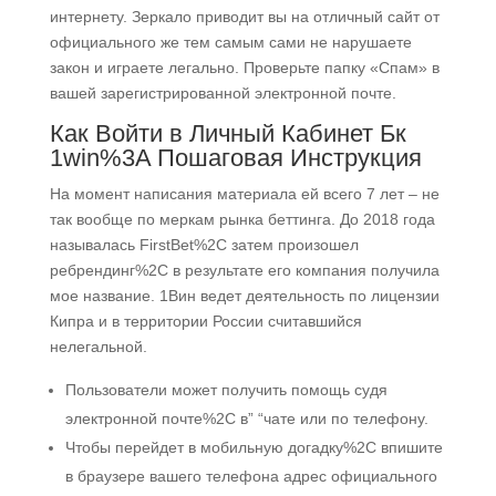
интернету. Зеркало приводит вы на отличный сайт от
официального же тем самым сами не нарушаете
закон и играете легально. Проверьте папку «Спам» в
вашей зарегистрированной электронной почте.
Как Войти в Личный Кабинет Бк
1win%3A Пошаговая Инструкция
На момент написания материала ей всего 7 лет – не
так вообще по меркам рынка беттинга. До 2018 года
называлась FirstBet%2C затем произошел
ребрендинг%2C в результате его компания получила
мое название. 1Вин ведет деятельность по лицензии
Кипра и в территории России считавшийся
нелегальной.
Пользователи может получить помощь судя
электронной почте%2C в” “чате или по телефону.
Чтобы перейдет в мобильную догадку%2C впишите
в браузере вашего телефона адрес официального