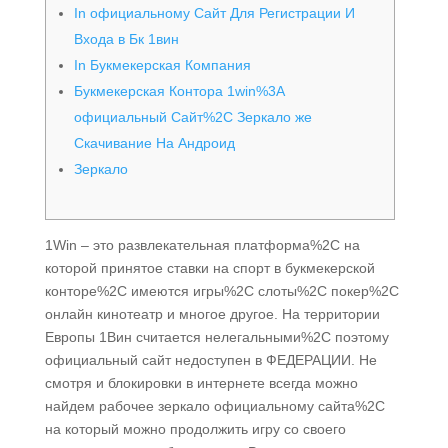
In официальному Сайт Для Регистрации И
Входа в Бк 1вин
In Букмекерская Компания
Букмекерская Контора 1win%3A
официальный Сайт%2C Зеркало же
Скачивание На Андроид
Зеркало
1Win – это развлекательная платформа%2C на
которой принятое ставки на спорт в букмекерской
конторе%2C имеются игры%2C слоты%2C покер%2C
онлайн кинотеатр и многое другое. На территории
Европы 1Вин считается нелегальными%2C поэтому
официальный сайт недоступен в ФЕДЕРАЦИИ. Не
смотря и блокировки в интернете всегда можно
найдем рабочее зеркало официальному сайта%2C
на который можно продолжить игру со своего