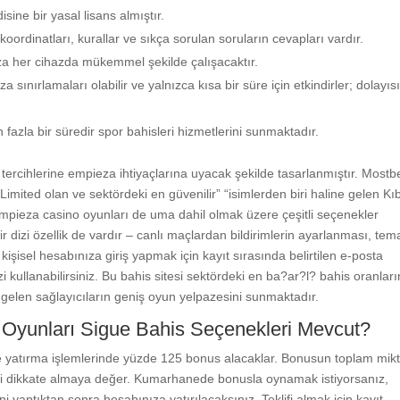
sine bir yasal lisans almıştır.
rdinatları, kurallar ve sıkça sorulan soruların cevapları vardır.
eza her cihazda mükemmel şekilde çalışacaktır.
 sınırlamaları olabilir ve yalnızca kısa bir süre için etkindirler; dolayıs
fazla bir süredir spor bahisleri hizmetlerini sunmaktadır.
i tercihlerine empieza ihtiyaçlarına uyacak şekilde tasarlanmıştır. Mostbe
imited olan ve sektördeki en güvenilir” “isimlerden biri haline gelen Kıb
ri empieza casino oyunları de uma dahil olmak üzere çeşitli seçenekler
 dizi özellik de vardır – canlı maçlardan bildirimlerin ayarlanması, tem
k kişisel hesabınıza giriş yapmak için kayıt sırasında belirtilen e-posta
i kullanabilirsiniz. Bu bahis sitesi sektördeki en ba?ar?l? bahis oranlar
gelen sağlayıcıların geniş oyun yelpazesini sunmaktadır.
 Oyunları Sigue Bahis Seçenekleri Mevcut?
e yatırma işlemlerinde yüzde 125 bonus alacaklar. Bonusun toplam mikt
imini dikkate almaya değer. Kumarhanede bonusla oynamak istiyorsanız,
ni yaptıktan sonra hesabınıza yatırılacaksınız. Teklifi almak için kayıt