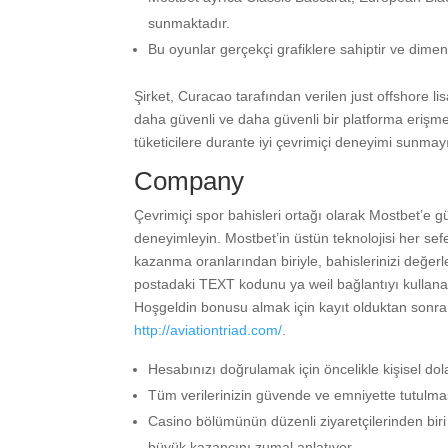
sunmaktadır.
Bu oyunlar gerçekçi grafiklere sahiptir ve dim
Şirket, Curacao tarafından verilen just offshore l
daha güvenli ve daha güvenli bir platforma erişmele
tüketicilere durante iyi çevrimiçi deneyimi sunmay
Company
Çevrimiçi spor bahisleri ortağı olarak Mostbet’e
deneyimleyin. Mostbet’in üstün teknolojisi her se
kazanma oranlarından biriyle, bahislerinizi değerl
postadaki TEXT kodunu ya weil bağlantıyı kullanara
Hoşgeldin bonusu almak için kayıt olduktan sonra
http://aviationtriad.com/
.
Hesabınızı doğrulamak için öncelikle kişisel do
Tüm verilerinizin güvende ve emniyette tutulması
Casino bölümünün düzenli ziyaretçilerinden bir
büyük kazancını zumal anlatıyor.