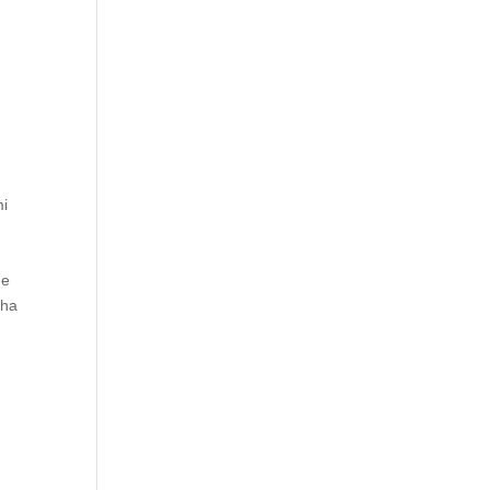
mi
de
aha