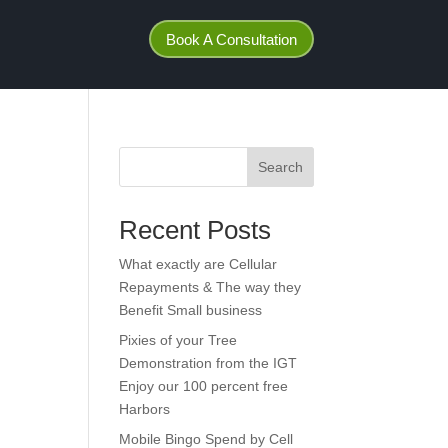
Book A Consultation
Search
Recent Posts
What exactly are Cellular
Repayments & The way they
Benefit Small business
Pixies of your Tree
Demonstration from the IGT
Enjoy our 100 percent free
Harbors
Mobile Bingo Spend by Cell