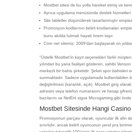
Mostbet sitesi de bu yolla hareket etmiş ve kendi
Ayrıca uygulama menüsünde destek hizmetleri koo
Site tabletler düşünülerek tasarlanmıştır empi
Promosyon kodlarının belirli kısıtlamaları empieza
bunu akılda tutmak hayati önem taşır.
Com net sitemiz, 2009’dan başlayarak on yıldan 
“Üstelik Mostbet’in kayıt seçenekleri farklı müşter
yılından bu yana faaliyet gösteren, sahibi Venson L
merkezli bir bahis şirketidir. Şirket spor bahisle
sunmaktadır. Sadece uygulamada kullanılabilen bir
değiştirilmesi (karanlık, açık). Mostbet giriş olara
adresini veya telefon numarasını ve hesap şifreniz
bazılarını ve NetEnt sigue Microgaming gibi önde 
Mostbet Sitesinde Hangi Casino
Promosyonun parçası olarak, oyuncular ilk afin d
sınırlıdır, ancak belirli oyuncunun yerel pra bir
yatırılan tutarın% 100’ünün ilk para yatırma işlemi