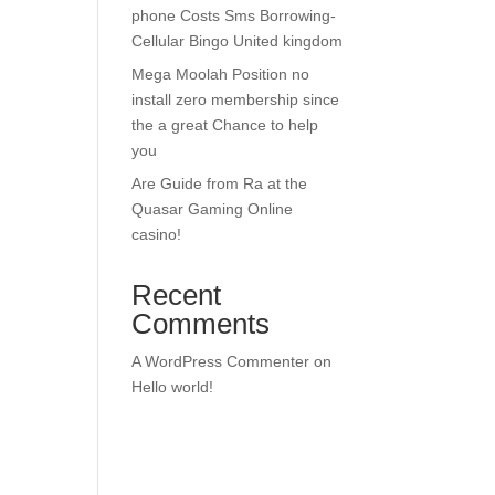
phone Costs Sms Borrowing-
Cellular Bingo United kingdom
Mega Moolah Position no
install zero membership since
the a great Chance to help
you
Are Guide from Ra at the
Quasar Gaming Online
casino!
Recent
Comments
A WordPress Commenter
on
Hello world!