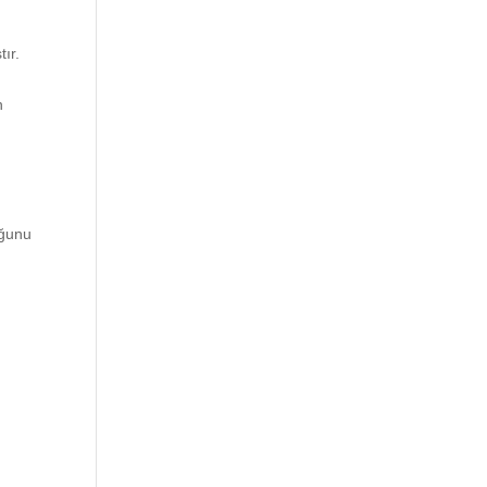
ır.
n
uğunu