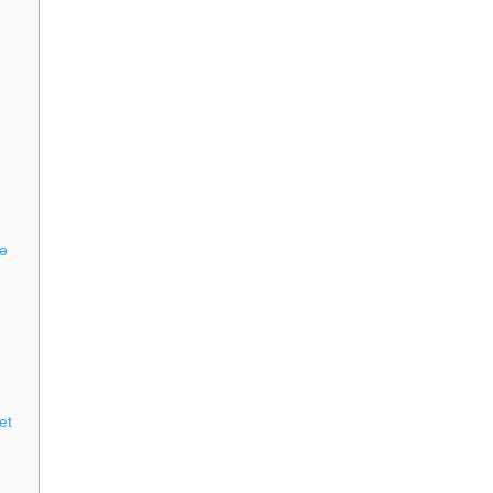
Və
et