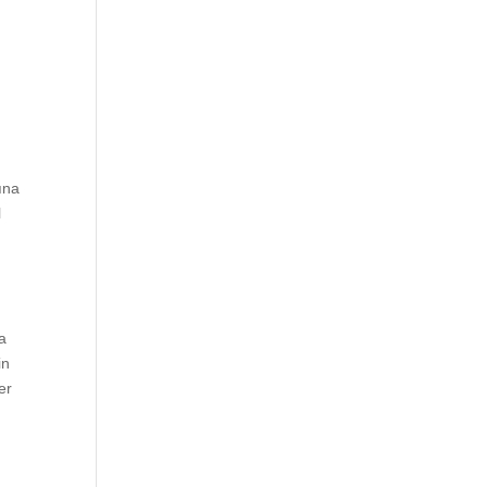
ına
l
ra
in
er