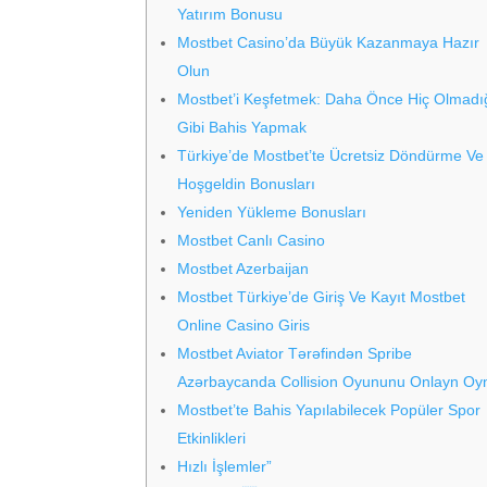
Yatırım Bonusu
Mostbet Casino’da Büyük Kazanmaya Hazır
Olun
Mostbet’i Keşfetmek: Daha Önce Hiç Olmadı
Gibi Bahis Yapmak
Türkiye’de Mostbet’te Ücretsiz Döndürme Ve
Hoşgeldin Bonusları
Yeniden Yükleme Bonusları
Mostbet Canlı Casino
Mostbet Azerbaijan
Mostbet Türkiye’de Giriş Ve Kayıt Mostbet
Online Casino Giris
Mostbet Aviator Tərəfindən Spribe
Azərbaycanda Collision Oyununu Onlayn Oy
Mostbet’te Bahis Yapılabilecek Popüler Spor
Etkinlikleri
Hızlı İşlemler”