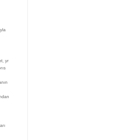
ıyla
t, yr
rıs
anın
ından
arı