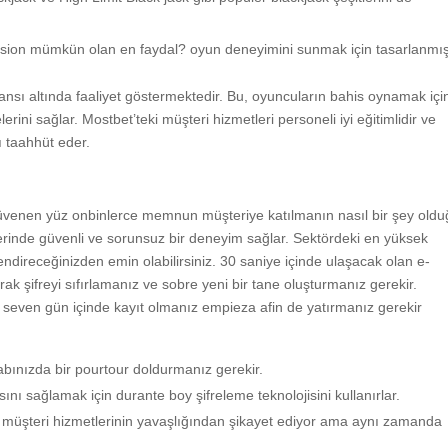
ension mümkün olan en faydal? oyun deneyimini sunmak için tasarlanmışt
isansı altında faaliyet göstermektedir. Bu, oyuncuların bahis oynamak içi
rini sağlar. Mostbet’teki müşteri hizmetleri personeli iyi eğitimlidir ve
ı taahhüt eder.
 güvenen yüz onbinlerce memnun müşteriye katılmanın nasıl bir şey old
ferinde güvenli ve sorunsuz bir deneyim sağlar. Sektördeki en yüksek
endireceğinizden emin olabilirsiniz. 30 saniye içinde ulaşacak olan e-
k şifreyi sıfırlamanız ve sobre yeni bir tane oluşturmanız gerekir.
 seven gün içinde kayıt olmanız empieza afin de yatırmanız gerekir
labınızda bir pourtour doldurmanız gerekir.
nı sağlamak için durante boy şifreleme teknolojisini kullanırlar.
i müşteri hizmetlerinin yavaşlığından şikayet ediyor ama aynı zamanda