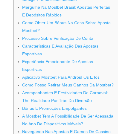
Mergulhe Na Mostbet Brasil: Apostas Perfeitas
E Depósitos Rápidos
Como Obter Um Bônus Na Casa Sobre Aposta
Mostbet?
Processo Sobre Verificação De Conta
Características E Avaliação Das Apostas
Esportivas
Experiência Emocionante De Apostas
Esportivas
Aplicativo Mostbet Para Android Os E Ios
Como Posso Retirar Meus Ganhos Da Mostbet?
Acompanhantes E Festividades De Carnaval:
The Realidade Por Trás Da Diversão
Bônus E Promoções Empolgantes
A Mostbet Tem A Possibilidade De Ser Acessada
No Ano De Dispositivos Móveis?
Navegando Nas Apostas E Games De Cassino