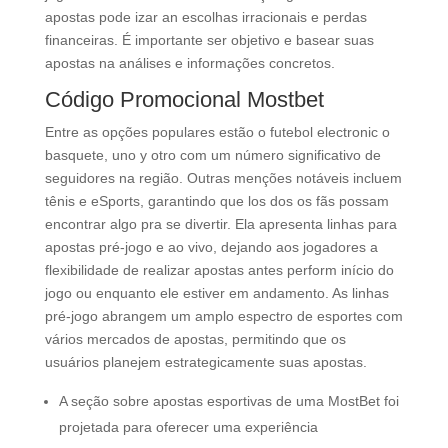
apostas pode izar an escolhas irracionais e perdas
financeiras. É importante ser objetivo e basear suas
apostas na análises e informações concretos.
Código Promocional Mostbet
Entre as opções populares estão o futebol electronic o
basquete, uno y otro com um número significativo de
seguidores na região. Outras menções notáveis incluem
tênis e eSports, garantindo que los dos os fãs possam
encontrar algo pra se divertir. Ela apresenta linhas para
apostas pré-jogo e ao vivo, dejando aos jogadores a
flexibilidade de realizar apostas antes perform início do
jogo ou enquanto ele estiver em andamento. As linhas
pré-jogo abrangem um amplo espectro de esportes com
vários mercados de apostas, permitindo que os
usuários planejem estrategicamente suas apostas.
A seção sobre apostas esportivas de uma MostBet foi
projetada para oferecer uma experiência