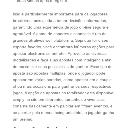
boas-vindas após o registro.
Isso é particularmente importante para os jogadores
brasileiros, pois ajuda a tomar decisões informadas,
garantindo uma experiência de jogo on-line segura e
agradável. A gama de esportes disponíveis é um de
grandes atrativos weil plataforma. Seja que for o seu
esporte favorito, você encontrará inúmeras opções para
apostar electronic se entreter. Aproveite as diversas
modalidades e faça suas apostas com inteligência afin
de maximizar suas possibilities de ganhar​. Esse tipo de
aposta são apostas múltiplas, onde o jogador pode
apostar em várias partidas, como apostar em a couple
of ou mais occasions para ganhar os seus respectivos
jogos. A opção de apostas no totalizador está disponível
simply no site em diferentes tamanhos e vivencias,
consiste basicamente em palpitar em fifteen eventos, e
se acertar pelo menos being unfaithful, o jogador ganha
um prêmio.