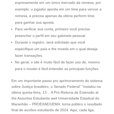
expresamente em um único mercado da remesa, por
exemplo, u jogador aposta em um time para vencer a
remesa, e precisa apenas da vitória perform time
para ganhar sua aposta.
Para verificar sua conta, primeiro você precisa
preencher o perfil em seu gabinete pessoal.
Durante o registro, será solicitado que você
especifique um país e the moeda em o qual deseja
fazer transações.
No geral, o site é muito fácil de fazer uso de, mesmo
para o novato é fácil entender as principais funções.
Em um importante passo pro aprimoramento do sistema
sobre Justiça brasileiro, u Senado Federal” “instalou na
última quinta-feira, 13… A Pró-Reitoria de Extensão at
the Assuntos Estudantis weil Universidade Estadual do
Maranhão – PROEXAE/UEMA, torna público o resultado
final de auxílios estudantis de 2024. Aqui, cada liga,