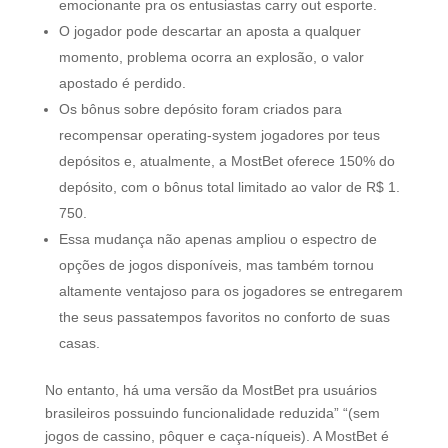
emocionante pra os entusiastas carry out esporte.
O jogador pode descartar an aposta a qualquer
momento, problema ocorra an explosão, o valor
apostado é perdido.
Os bônus sobre depósito foram criados para
recompensar operating-system jogadores por teus
depósitos e, atualmente, a MostBet oferece 150% do
depósito, com o bônus total limitado ao valor de R$ 1.
750.
Essa mudança não apenas ampliou o espectro de
opções de jogos disponíveis, mas também tornou
altamente ventajoso para os jogadores se entregarem
the seus passatempos favoritos no conforto de suas
casas.
No entanto, há uma versão da MostBet pra usuários
brasileiros possuindo funcionalidade reduzida” “(sem
jogos de cassino, pôquer e caça-níqueis). A MostBet é