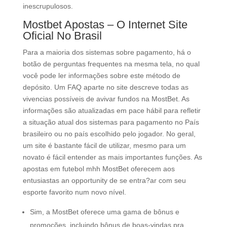
inescrupulosos.
Mostbet Apostas – O Internet Site
Oficial No Brasil
Para a maioria dos sistemas sobre pagamento, há o
botão de perguntas frequentes na mesma tela, no qual
você pode ler informações sobre este método de
depósito. Um FAQ aparte no site descreve todas as
vivencias possíveis de avivar fundos na MostBet. As
informações são atualizadas em pace hábil para refletir
a situação atual dos sistemas para pagamento no País
brasileiro ou no país escolhido pelo jogador. No geral,
um site é bastante fácil de utilizar, mesmo para um
novato é fácil entender as mais importantes funções. As
apostas em futebol mhh MostBet oferecem aos
entusiastas an opportunity de se entra?ar com seu
esporte favorito num novo nível.
Sim, a MostBet oferece uma gama de bônus e
promoções, incluindo bônus de boas-vindas pra