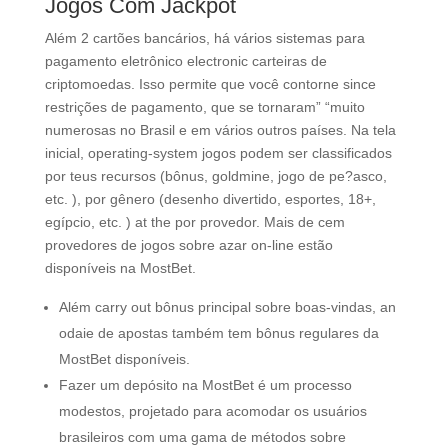
Jogos Com Jackpot
Além 2 cartões bancários, há vários sistemas para
pagamento eletrônico electronic carteiras de
criptomoedas. Isso permite que você contorne since
restrições de pagamento, que se tornaram” “muito
numerosas no Brasil e em vários outros países. Na tela
inicial, operating-system jogos podem ser classificados
por teus recursos (bônus, goldmine, jogo de pe?asco,
etc. ), por gênero (desenho divertido, esportes, 18+,
egípcio, etc. ) at the por provedor. Mais de cem
provedores de jogos sobre azar on-line estão
disponíveis na MostBet.
Além carry out bônus principal sobre boas-vindas, an
odaie de apostas também tem bônus regulares da
MostBet disponíveis.
Fazer um depósito na MostBet é um processo
modestos, projetado para acomodar os usuários
brasileiros com uma gama de métodos sobre