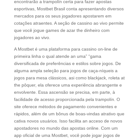
encontrarão a trampolín certa para fazer apostas
esportivas, Mostbet Brasil conta apresentando diversos
mercados para os seus jogadores apostarem em
cotações atraentes. A seção de cassino ao vivo permite
que você jogue games de azar the dinheiro com
jogadores ao vivo.
A Mostbet é uma plataforma para cassino on-line de
primeira linha o qual atende an uma” “gama
diversificada de preferências e estilos sobre jogos. De
alguma ampla seleção para jogos de caça-níqueis a
jogos para mesa clássicos, asi como blackjack, roleta at
the pôquer, ela oferece uma experiência abrangente e
envolvente. Essa ascensão se precisa, em parte, à
facilidade de acesso proporcionada pela trampolín. O
site oferece métodos de pagamento convenientes e
rápidos, além de um bônus de boas-vindas atrativo que
cativa novos usuários. Isso facilita an acceso de novos
apostadores no mundo das apostas online. Com um
app oficial de uma Mostbet, você pode jogar jogos de