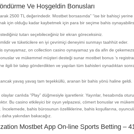
 Döndürme Ve Hoşgeldin Bonusları
larak 2500 TL değerindedir. Mostbet borsasında” “ise bir bahisçi yerine
mak için olduğu kadar kaybetmek için para bir seçime bahis oynayabilirs
stediğiniz tutarı seçebileceğiniz bir ekran göreceksiniz.
timlidir ve tüketicilere en iyi çevrimiçi deneyimi sunmayı taahhüt eder.
his oynayamaz, on collection casino oynayamaz ya da afin de çekemezs
t bonuslar ve mükemmel müşteri desteği sunar mostbet bonus ‘s registra
ne ilgili bir talep gönderdikten ve yapılan tüm bahisleri oynadıktan sonr
 ancak yavaş yavaş tam teşekküllü, aranan bir bahis yönü haline geldi.
r olaylar canlıda “Play” düğmesiyle işaretlenir. Yayınlar, hesabında otu
çıktır. Bu casino etkileyici bir oyun yelpazesi, cömert bonuslar ve müke
. İncelemede, bahis bürosunun özelliklerine, bahis koşullarına, oyuncul
ına daha yakından bakacağız.
nization Mostbet App On-line Sports Betting – 4