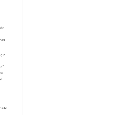
 de
yun
eçin.
za”
una
yı
ozito