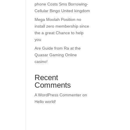
phone Costs Sms Borrowing-
Cellular Bingo United kingdom
Mega Moolah Position no
install zero membership since
the a great Chance to help
you
Are Guide from Ra at the
Quasar Gaming Online
casino!
Recent
Comments
A WordPress Commenter
on
Hello world!