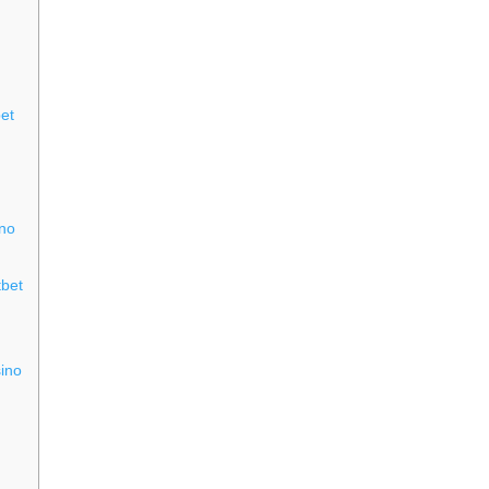
bet
ino
tbet
ino