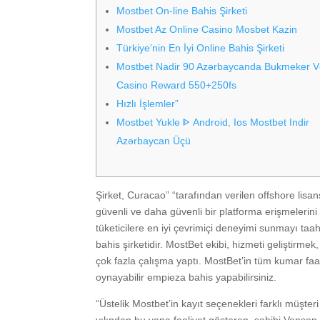
Mostbet On-line Bahis Şirketi
Mostbet Az Online Casino Mosbet Kazin
Türkiye’nin En İyi Online Bahis Şirketi
Mostbet Nadir 90 Azərbaycanda Bukmeker 
Casino Reward 550+250fs
Hızlı İşlemler”
Mostbet Yukle ᐈ Android, Ios Mostbet Indir
Azərbaycan Üçü
Şirket, Curacao” “tarafından verilen offshore lisa
güvenli ve daha güvenli bir platforma erişmelerini 
tüketicilere en iyi çevrimiçi deneyimi sunmayı taa
bahis şirketidir. MostBet ekibi, hizmeti geliştirmek
çok fazla çalışma yaptı. MostBet’in tüm kumar faa
oynayabilir empieza bahis yapabilirsiniz.
“Üstelik Mostbet’in kayıt seçenekleri farklı müşter