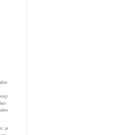
daha
imiçi
ndan
inden
t, yr