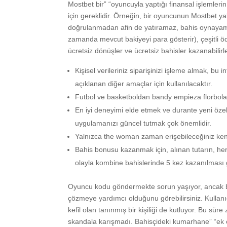
Mostbet bir” “oyuncuyla yaptığı finansal işlemle
için gereklidir. Örneğin, bir oyuncunun Mostbet yal
doğrulanmadan afin de yatıramaz, bahis oynaya
zamanda mevcut bakiyeyi para gösterir), çeşitli ö
ücretsiz dönüşler ve ücretsiz bahisler kazanabilirle
Kişisel verileriniz siparişinizi işleme almak, bu 
açıklanan diğer amaçlar için kullanılacaktır.
Futbol ve basketboldan bandy empieza florbola
En iyi deneyimi elde etmek ve durante yeni öz
uygulamanızı güncel tutmak çok önemlidir.
Yalnızca the woman zaman erişebileceğiniz kend
Bahis bonusu kazanmak için, alınan tutarın, he
olayla kombine bahislerinde 5 kez kazanılması 
Oyuncu kodu göndermekte sorun yaşıyor, ancak bir 
çözmeye yardımcı olduğunu görebilirsiniz. Kullan
kefil olan tanınmış bir kişiliği de kutluyor. Bu sü
skandala karışmadı. Bahisçideki kumarhane” “ek o