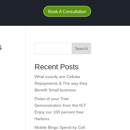
Book A Consultation
s
Search
Recent Posts
What exactly are Cellular
Repayments & The way they
Benefit Small business
Pixies of your Tree
Demonstration from the IGT
Enjoy our 100 percent free
Harbors
Mobile Bingo Spend by Cell