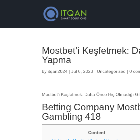
Mostbet’i Keşfetmek: D
Yapma
by
itqan2024
|
Jul 6, 2023
|
Uncategorized
|
0 co
Mostbet’i Keşfetmek: Daha Önce Hiç Olmadığı G
Betting Company Mostb
Gambling 418
Content