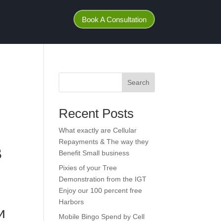
Book A Consultation
Search
Recent Posts
What exactly are Cellular
Repayments & The way they
В
Benefit Small business
Pixies of your Tree
Demonstration from the IGT
Enjoy our 100 percent free
Harbors
и
Mobile Bingo Spend by Cell