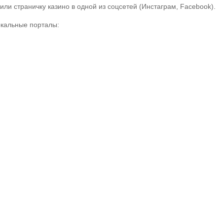
ли страничку казино в одной из соцсетей (Инстаграм, Facebook).
ркальные порталы: