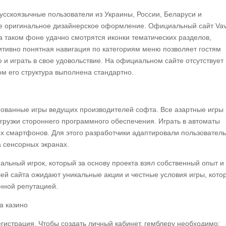
усскоязычные пользователи из Украины, России, Беларуси и
ее оригинальное дизайнерское оформление. Официальный сайт Va
 таком фоне удачно смотрятся иконки тематических разделов,
итивно понятная навигация по категориям меню позволяет гостям
 играть в свое удовольствие. На официальном сайте отсутствует
м его структура выполнена стандартно.
ованные игры ведущих производителей софта. Все азартные игры
агрузки стороннего программного обеспечения. Играть в автоматы
х смартфонов. Для этого разработчики адаптировали пользовател
 сенсорных экранах.
льный игрок, который за основу проекта взял собственный опыт и
лей сайта ожидают уникальные акции и честные условия игры, кото
нной репутацией.
а казино
егистрация. Чтобы создать личный кабинет, гемблеру необходимо: