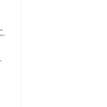
не
яет
и