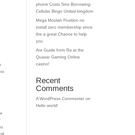
phone Costs Sms Borrowing-
Cellular Bingo United kingdom
Mega Moolah Position no
install zero membership since
the a great Chance to help
you
Are Guide from Ra at the
Quasar Gaming Online
casino!
у
но
Recent
Comments
A WordPress Commenter
on
Hello world!
йн
т
но
ой