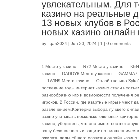
увлекательным. Для т
казино на реальные д
13 новых клубов в Ро
новых казино онлайн 
by
itqan2024
|
Jun 30, 2024
|
1
|
0 comments
1 Место у казино — R72 Место у казино — KE
казино — DADDY6 Место у казино — GAMMA7 
— 1WIN9 Место казино — Онлайн казино Syka
последние годы интернет казино стали неотъе
разнообразию игр и возможности получения р
игроков. В России, где азартные игры имеют 
развлечением.Критерии выбора лучшего онлай
важно учитывать несколько ключевых критерие
казино, убедитесь, что оно имеет соответств
вашу безопасность и защитит от мошенничеств
ожидать дальнейшего развития онлайн казино 