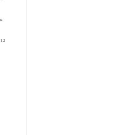
на
010