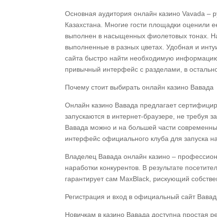
Основная аудитория онлайн казино Vavada – р
Казахстана. Многие гости площадки оценили 
выполнен в насыщенных фиолетовых тонах. На
выполненные в разных цветах. Удобная и инту
сайта быстро найти необходимую информацию и
привычный интерфейс с разделами, в остально
Почему стоит выбирать онлайн казино Вавада
Онлайн казино Вавада предлагает сертифицир
запускаются в интернет-браузере, не требуя з
Вавада можно и на большей части современны
интерфейс официального клуба для запуска на
Владелец Вавада онлайн казино – профессиона
наработки конкурентов. В результате посетите
гарантирует сам MaxBlack, рискующий собстве
Регистрация и вход в официальный сайт Вавад
Новичкам в казино Вавада доступна простая р