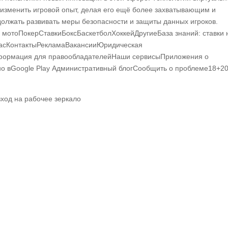
т изменить игровой опыт, делая его ещё более захватывающим и
должать развивать меры безопасности и защиты данных игроков.
мотоПокерСтавкиБоксБаскетболХоккейДругиеБаза знаний: ставки 
 насКонтактыРекламаВакансииЮридическая
формация для правообладателейНаши сервисыПриложения о
пно вGoogle Play Административный блогСообщить о проблеме18+2
ход на рабочее зеркало