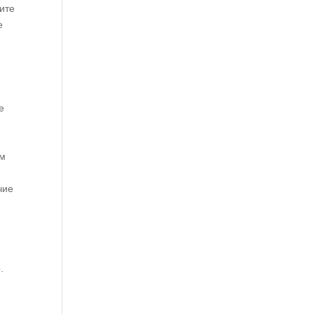
тите
е
е
им
чие
.