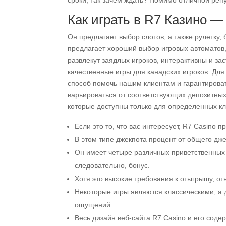
сроки, так зачем ждать? Помимо отличной репу
Как играть в R7 Казино —
Он предлагает выбор слотов, а также рулетку, 
предлагает хороший выбор игровых автоматов,
развлекут заядлых игроков, интерактивны и зас
качественные игры для канадских игроков. Для
способ помочь нашим клиентам и гарантироват
варьироваться от соответствующих депозитны
которые доступны только для определенных кл
Если это то, что вас интересует, R7 Casino 
В этом типе джекпота процент от общего дж
Он имеет четыре различных приветственных 
следовательно, бонус.
Хотя это высокие требования к отыгрышу, от
Некоторые игры являются классическими, а 
ощущений.
Весь дизайн веб-сайта R7 Casino и его соде