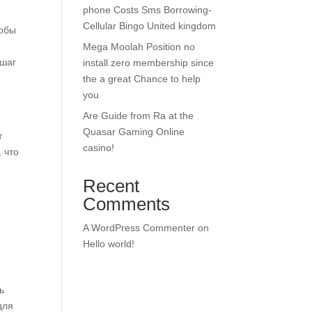
phone Costs Sms Borrowing-
Cellular Bingo United kingdom
тобы
Mega Moolah Position no
 шаг
install zero membership since
the a great Chance to help
you
Are Guide from Ra at the
Quasar Gaming Online
т
casino!
 что
Recent
Comments
A WordPress Commenter
on
Hello world!
ь
для