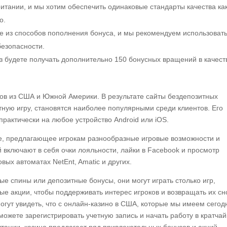
тании, и мы хотим обеспечить одинаковые стандарты качества ка
о.
рые из способов пополнения бонуса, и мы рекомендуем использовать
безопасности.
з будете получать дополнительно 150 бонусных вращений в качест
ков из США и Южной Америки. В результате сайты бездепозитных
ную игру, становятся наиболее популярными среди клиентов. Его
практически на любое устройство Android или iOS.
де, предлагающее игрокам разнообразные игровые возможности и
 включают в себя очки лояльности, лайки в Facebook и просмотр
ых автоматах NetEnt, Amatic и других.
ые спины или депозитные бонусы, они могут играть столько игр,
ные акции, чтобы поддерживать интерес игроков и возвращать их сн
могут увидеть, что с онлайн-казино в США, которые мы имеем сегод
можете зарегистрировать учетную запись и начать работу в кратча