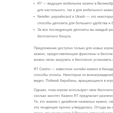
R7 — ведущее мобильное казино в Великобри
для настольного, так и для мобильного казин
Neteller, paysafecard и Ukash — это некото
способы депозита для большего удобства и 
За все последующие депозиты вы каждый ра
бесплатного бонуса.
Предложение доступно только для новых игро
казино, предоставляющие фриспины и бесплат
можно легко загрузить и бесплатно установить 
R7 Casino — известное онлайн-казино в Кана
способы оплаты. Некоторые из вознаграждений
видео. Поймай барабаны, вращающиеся в игров
Однако, пока игроки используют свои бесплатн
сколько захотят. Казино R7 предлагает различ
Те, кто знаком с дизайном наземных казино, с
эта тенденция прочно утвердилась. Оттуда вы 