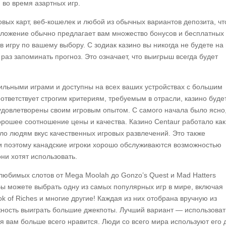
 во время азартных игр.
овых карт, веб-кошелек и любой из обычных вариантов депозита, ч
дложение обычно предлагает вам множество бонусов и бесплатных
в игру по вашему выбору. С зодиак казино вы никогда не будете на
раз запоминать прогноз. Это означает, что выигрыш всегда будет
ильными играми и доступны на всех ваших устройствах с большим
оответствует строгим критериям, требуемым в отрасли, казино буде
удовлетворены своим игровым опытом. С самого начала было ясно,
орошее соотношение цены и качества. Казино Centaur работало как
ло людям вкус качественных игровых развлечений. Это также
и поэтому канадские игроки хорошо обслуживаются возможностью
они хотят использовать.
 любимых слотов от Mega Moolah до Gonzo’s Quest и Mad Hatters
 Вы можете выбрать одну из самых популярных игр в мире, включая
Book of Riches и многие другие! Каждая из них отобрана вручную из
жность выиграть большие джекпоты. Лучший вариант — использоват
я вам больше всего нравится. Люди со всего мира используют его 