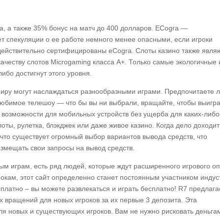
а, а также 35% бонус на матч до 400 долларов. ECogra —
т спекуляции о ее работе немного менее опасными, если игроки
 действительно сертифицированы eCogra. Слоты казино также явля
ачеству слотов Microgaming класса A+. Только самые экологичные 
ибо достигнут этого уровня.
миру могут наслаждаться разнообразными играми. Предпочитаете 
любимое телешоу — что бы вы ни выбрали, вращайте, чтобы выигра
возможности для мобильных устройств без ущерба для каких-либо
лоты, рулетка, блэкджек или даже живое казино. Когда дело доходит
, что существует огромный выбор вариантов вывода средств, что
азмещать свои запросы на вывод средств.
ым играм, есть ряд людей, которые ждут расширенного игрового оп
окам, этот сайт определенно станет постоянным участником индус
сплатно – вы можете развлекаться и играть бесплатно! R7 предлага
 вращений для новых игроков за их первые 3 депозита. Эта
я новых и существующих игроков. Вам не нужно рисковать деньгам