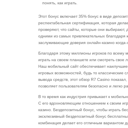
понять, как играть.
Этот бонус включает 35% бонус в виде депозит
респектабельная сертификация, которая делае
проверяют, что сайты, которые они выбирают,
одними из самых привлекательных благодаря к
заслуживающие доверия онлайн-казино когда-л
Благодаря этому миллионы игроков по всему 
играть на своем планшете или смотреть свое 
Наш мобильный сайт обеспечивает наилучшие 
игровых возможностей, будь то классические с
вывода средств, этот обзор R7 Casino показал
позволяет пользователям безопасно и легко р
В то время как индустрия привыкает к мобильн
С его вдохновляющим отношением к своим игр
казино. Бездепозитный бонус, чтобы играть бе
эксклюзивный бездепозитный бонус бесплатных
комбинация делает его отличным вариантом дл