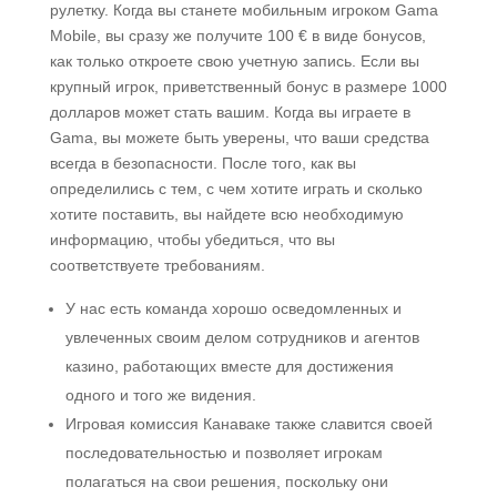
рулетку. Когда вы станете мобильным игроком Gama
Mobile, вы сразу же получите 100 € в виде бонусов,
как только откроете свою учетную запись. Если вы
крупный игрок, приветственный бонус в размере 1000
долларов может стать вашим. Когда вы играете в
Gama, вы можете быть уверены, что ваши средства
всегда в безопасности. После того, как вы
определились с тем, с чем хотите играть и сколько
хотите поставить, вы найдете всю необходимую
информацию, чтобы убедиться, что вы
соответствуете требованиям.
У нас есть команда хорошо осведомленных и
увлеченных своим делом сотрудников и агентов
казино, работающих вместе для достижения
одного и того же видения.
Игровая комиссия Канаваке также славится своей
последовательностью и позволяет игрокам
полагаться на свои решения, поскольку они