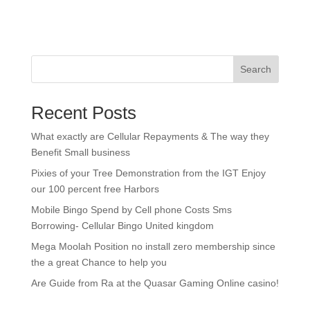
Search
Recent Posts
What exactly are Cellular Repayments & The way they
Benefit Small business
Pixies of your Tree Demonstration from the IGT Enjoy
our 100 percent free Harbors
Mobile Bingo Spend by Cell phone Costs Sms
Borrowing- Cellular Bingo United kingdom
Mega Moolah Position no install zero membership since
the a great Chance to help you
Are Guide from Ra at the Quasar Gaming Online casino!