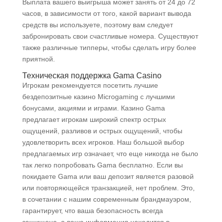
Выплата вашего выигрыша может занять от 24 до 72
часов, в зависимости от того, какой вариант вывода
средств вы используете, поэтому вам следует
забронировать свои счастливые номера. Существуют
также различные типперы, чтобы сделать игру более
приятной.
Техническая поддержка Gama Casino
Игрокам рекомендуется посетить лучшие
бездепозитные казино Microgaming с лучшими
бонусами, акциями и играми. Казино Gama
предлагает игрокам широкий спектр острых
ощущений, разливов и острых ощущений, чтобы
удовлетворить всех игроков. Наш большой выбор
предлагаемых игр означает, что еще никогда не было
так легко попробовать Gama бесплатно. Если вы
покидаете Gama или ваш депозит является разовой
или повторяющейся транзакцией, нет проблем. Это,
в сочетании с нашим современным брандмауэром,
гарантирует, что ваша безопасность всегда
защищена, а ваша информация находится в