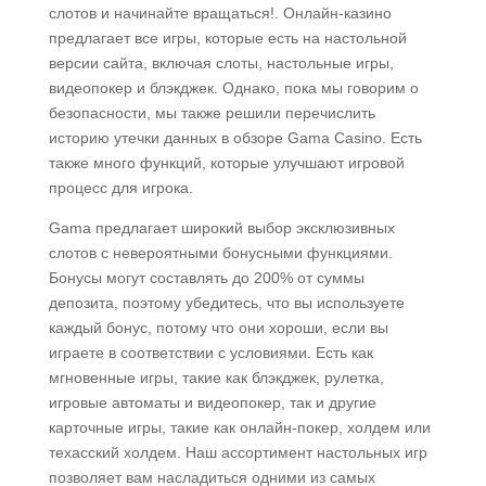
слотов и начинайте вращаться!. Онлайн-казино
предлагает все игры, которые есть на настольной
версии сайта, включая слоты, настольные игры,
видеопокер и блэкджек. Однако, пока мы говорим о
безопасности, мы также решили перечислить
историю утечки данных в обзоре Gama Casino. Есть
также много функций, которые улучшают игровой
процесс для игрока.
Gama предлагает широкий выбор эксклюзивных
слотов с невероятными бонусными функциями.
Бонусы могут составлять до 200% от суммы
депозита, поэтому убедитесь, что вы используете
каждый бонус, потому что они хороши, если вы
играете в соответствии с условиями. Есть как
мгновенные игры, такие как блэкджек, рулетка,
игровые автоматы и видеопокер, так и другие
карточные игры, такие как онлайн-покер, холдем или
техасский холдем. Наш ассортимент настольных игр
позволяет вам насладиться одними из самых