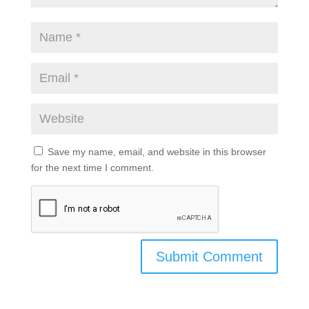
Save my name, email, and website in this browser
for the next time I comment.