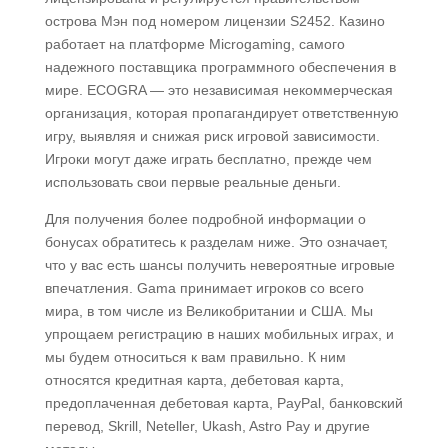
острова Мэн под номером лицензии S2452. Казино
работает на платформе Microgaming, самого
надежного поставщика программного обеспечения в
мире. ECOGRA — это независимая некоммерческая
организация, которая пропагандирует ответственную
игру, выявляя и снижая риск игровой зависимости.
Игроки могут даже играть бесплатно, прежде чем
использовать свои первые реальные деньги.
Для получения более подробной информации о
бонусах обратитесь к разделам ниже. Это означает,
что у вас есть шансы получить невероятные игровые
впечатления. Gama принимает игроков со всего
мира, в том числе из Великобритании и США. Мы
упрощаем регистрацию в наших мобильных играх, и
мы будем относиться к вам правильно. К ним
относятся кредитная карта, дебетовая карта,
предоплаченная дебетовая карта, PayPal, банковский
перевод, Skrill, Neteller, Ukash, Astro Pay и другие