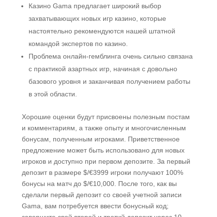
Казино Gama предлагает широкий выбор
захватывающих новых игр казино, которые
настоятельно рекомендуются нашей штатной
командой экспертов по казино.
Проблема онлайн-гемблинга очень сильно связана
с практикой азартных игр, начиная с довольно
базового уровня и заканчивая получением работы
в этой области.
Хорошие оценки будут присвоены полезным постам
и комментариям, а также опыту и многочисленным
бонусам, полученным игроками. Приветственное
предложение может быть использовано для новых
игроков и доступно при первом депозите. За первый
депозит в размере $/€3999 игроки получают 100%
бонусы на матч до $/€10,000. После того, как вы
сделали первый депозит со своей учетной записи
Gama, вам потребуется ввести бонусный код;
завершите свой второй и третий депозит через 10