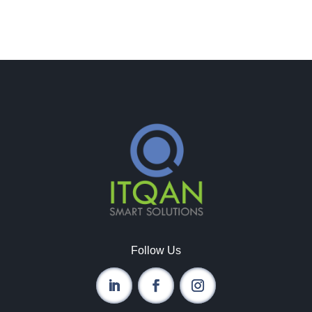
Follow Us