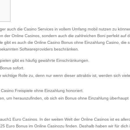
ger auch die Casino Services in vollem Umfang mobil nutzen zu könne
en der Online Casinos, sondern auch die zahlreichen Boni perfekt auf 
ile gibt es auch die Online Casino Bonus ohne Einzahlung Casino, die s
 bekannten Softwareproviders beschränken.
Spielen gibt es häufig gewährte Einschränkungen.
 Bonus sofort.
chtige Rolle zu, denn nur wenn dieser attraktiv ist, werden sich viel
e Casino Freispiele ohne Einzahlung honoriert.
hen, um herauszufinden, ob sich ein Bonus ohne Einzahlung überhaupt
auch1 Euro Casinos. In der weiten Welt der Online Casinos ist es aller
n25 Euro Bonus im Online Casinozu finden. Deshalb haben wir für dich 