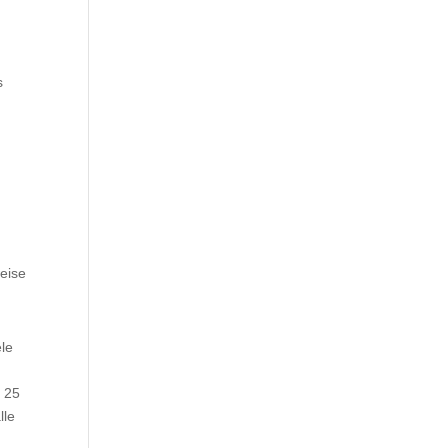
s
eise
ele
m 25
lle