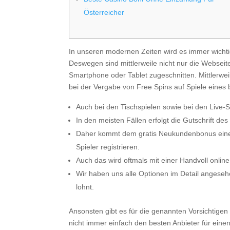
Österreicher
In unseren modernen Zeiten wird es immer wichti
Deswegen sind mittlerweile nicht nur die Webseit
Smartphone oder Tablet zugeschnitten.
Mittlerwe
bei der Vergabe von Free Spins auf Spiele eines
Auch bei den Tischspielen sowie bei den Live-
In den meisten Fällen erfolgt die Gutschrift des
Daher kommt dem gratis Neukundenbonus eine wi
Spieler registrieren.
Auch das wird oftmals mit einer Handvoll onlin
Wir haben uns alle Optionen im Detail angese
lohnt.
Ansonsten gibt es für die genannten Vorsichtigen 
nicht immer einfach den besten Anbieter für eine