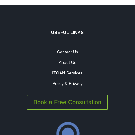
USEFUL LINKS
Contact Us
About Us
ITQAN Services
Policy & Privacy
Book a Free Consultation