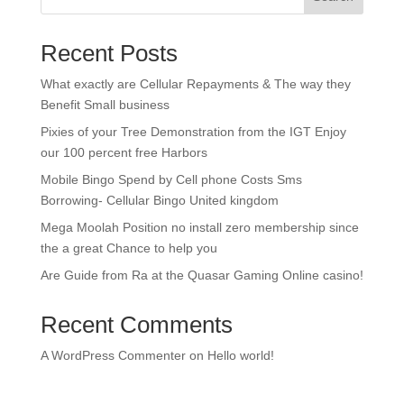
Recent Posts
What exactly are Cellular Repayments & The way they
Benefit Small business
Pixies of your Tree Demonstration from the IGT Enjoy
our 100 percent free Harbors
Mobile Bingo Spend by Cell phone Costs Sms
Borrowing- Cellular Bingo United kingdom
Mega Moolah Position no install zero membership since
the a great Chance to help you
Are Guide from Ra at the Quasar Gaming Online casino!
Recent Comments
A WordPress Commenter
on
Hello world!