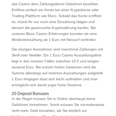
das Casino dem Zahlungsdienst Gebühren bezahlen.
Eröffnet einfach ein Konto bei einer Kryptobörse oder
Trading-Plattform wie Etoro. Sobald das Konto eröffnet
ist, müsst Ihr nur noch eine Einzahlung tätigen und
danach die gewünschte Kryptowährung kaufen. Bei
unseren Bizzo Casino Erfahrungen konnten wir eine
Mindesteinzahlung ab 1 Euro mit Neosurf vorfinden.
Die einzigen Ausnahmen sind manchmal Zahlungen mit
Skrill oder Neteller. Ein 1 Euro Casino Auszahlungslimit
liegt in den meisten Fällen zwischen 10 € und einigen
tausend Euro. Bei extrem hohen Gewinnen wird die
Summe allerdings auf mehrere Auszahlungen aufgeteilt.
1 Euro hingegen lässt sich leicht auftreiben und man
ermöglicht sich damit sogar hohe Gewinne.
20 Deposit Bonuses
In der Regel müssen Sie in Online überhaupt keine
Gebühren hinnehmen. Somit müssen Sie normalerweise
nicht mehr Geld einzahlen, als Sie letztlich zur