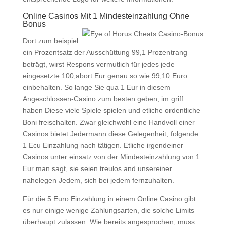
Online Casinos Mit 1 Mindesteinzahlung Ohne
Bonus
Dort zum beispiel
ein Prozentsatz der Ausschüttung 99,1 Prozentrang
beträgt, wirst Respons vermutlich für jedes jede
eingesetzte 100,abort Eur genau so wie 99,10 Euro
einbehalten. So lange Sie qua 1 Eur in diesem
Angeschlossen-Casino zum besten geben, im griff
haben Diese viele Spiele spielen und etliche ordentliche
Boni freischalten. Zwar gleichwohl eine Handvoll einer
Casinos bietet Jedermann diese Gelegenheit, folgende
1 Ecu Einzahlung nach tätigen. Etliche irgendeiner
Casinos unter einsatz von der Mindesteinzahlung von 1
Eur man sagt, sie seien treulos and unsereiner
nahelegen Jedem, sich bei jedem fernzuhalten.
Für die 5 Euro Einzahlung in einem Online Casino gibt
es nur einige wenige Zahlungsarten, die solche Limits
überhaupt zulassen. Wie bereits angesprochen, muss