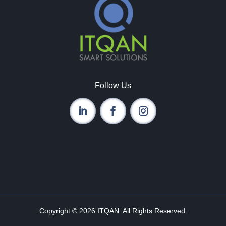
Follow Us
Copyright © 2026 ITQAN. All Rights Reserved.