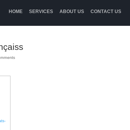
HOME
SERVICES
ABOUT US
CONTACT US
nçaiss
omments
ats-