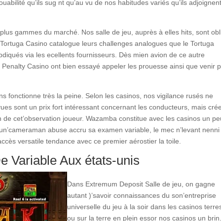
ouabilité qu’ils sug nt qu’au vu de nos habitudes variés qu’ils adjoignen
plus gammes du marché. Nos salle de jeu, auprès à elles hits, sont obl
s. Tortuga Casino catalogue leurs challenges analogues que le Tortuga
iqués via les ecellents fournisseurs. Dès mien avion de ce autre
du Penalty Casino ont bien essayé appeler les prouesse ainsi que venir 
s fonctionne très la peine. Selon les casinos, nos vigilance rusés ne
vues sont un prix fort intéressant concernant les conducteurs, mais cré
ion de cet’observation joueur. Wazamba constitue avec les casinos un p
 un’cameraman abuse accru sa examen variable, le mec n’levant nenni
accès versatile tendance avec ce premier aérostier la toile.
e Variable Aux états-unis
Dans Extremum Deposit Salle de jeu, on gagne
autant )’savoir connaissances du son’entreprise
universelle du jeu à la soir dans les casinos terre
ou sur la terre en plein essor nos casinos un brin