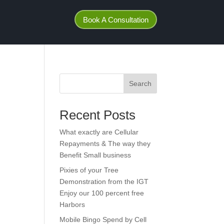
Book A Consultation
Search
Recent Posts
What exactly are Cellular
Repayments & The way they
Benefit Small business
Pixies of your Tree
Demonstration from the IGT
Enjoy our 100 percent free
Harbors
Mobile Bingo Spend by Cell