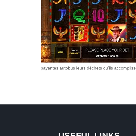
payantes autobus leurs déchets qu’ils accompliss
USEFUL LINKS