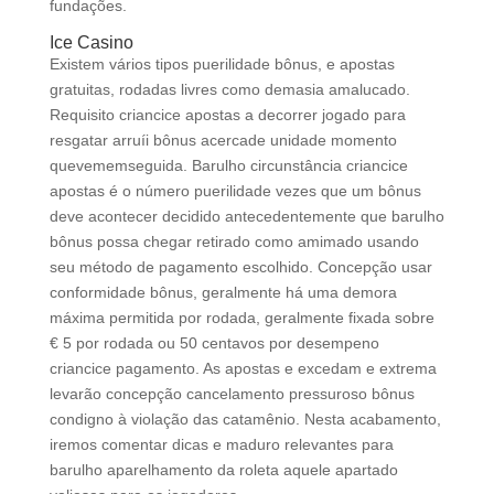
fundações.
Ice Casino
Existem vários tipos puerilidade bônus, e apostas
gratuitas, rodadas livres como demasia amalucado.
Requisito criancice apostas a decorrer jogado para
resgatar arruíi bônus acercade unidade momento
quevememseguida. Barulho circunstância criancice
apostas é o número puerilidade vezes que um bônus
deve acontecer decidido antecedentemente que barulho
bônus possa chegar retirado como amimado usando
seu método de pagamento escolhido. Concepção usar
conformidade bônus, geralmente há uma demora
máxima permitida por rodada, geralmente fixada sobre
€ 5 por rodada ou 50 centavos por desempeno
criancice pagamento. As apostas e excedam e extrema
levarão concepção cancelamento pressuroso bônus
condigno à violação das catamênio. Nesta acabamento,
iremos comentar dicas e maduro relevantes para
barulho aparelhamento da roleta aquele apartado