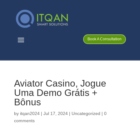
Book A Consultation
Aviator Casino, Jogue
Uma Demo Grátis +
Bônus
by
itqan2024
|
Jul 17, 2024
|
Uncategorized
|
0
comments