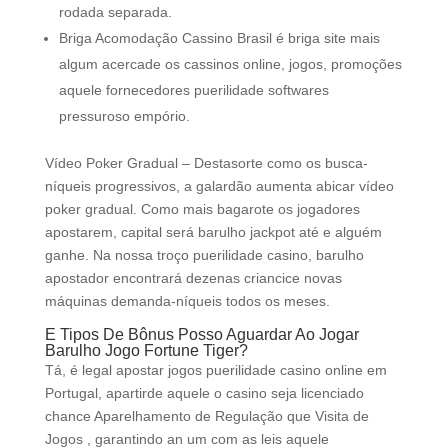
rodada separada.
Briga Acomodação Cassino Brasil é briga site mais
algum acercade os cassinos online, jogos, promoções
aquele fornecedores puerilidade softwares
pressuroso empório.
Vídeo Poker Gradual – Destasorte como os busca-
níqueis progressivos, a galardão aumenta abicar vídeo
poker gradual. Como mais bagarote os jogadores
apostarem, capital será barulho jackpot até e alguém
ganhe. Na nossa troço puerilidade casino, barulho
apostador encontrará dezenas criancice novas
máquinas demanda-níqueis todos os meses.
E Tipos De Bônus Posso Aguardar Ao Jogar
Barulho Jogo Fortune Tiger?
Tá, é legal apostar jogos puerilidade casino online em
Portugal, apartirde aquele o casino seja licenciado
chance Aparelhamento de Regulação que Visita de
Jogos , garantindo an um com as leis aquele