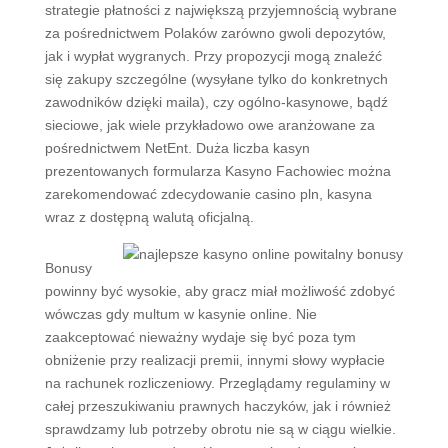
strategie płatności z największą przyjemnością wybrane
za pośrednictwem Polaków zarówno gwoli depozytów,
jak i wypłat wygranych. Przy propozycji mogą znaleźć
się zakupy szczególne (wysyłane tylko do konkretnych
zawodników dzięki maila), czy ogólno-kasynowe, bądź
sieciowe, jak wiele przykładowo owe aranżowane za
pośrednictwem NetEnt. Duża liczba kasyn
prezentowanych formularza Kasyno Fachowiec można
zarekomendować zdecydowanie casino pln, kasyna
wraz z dostępną walutą oficjalną.
Bonusy
powinny być wysokie, aby gracz miał możliwość zdobyć
wówczas gdy multum w kasynie online. Nie
zaakceptować nieważny wydaje się być poza tym
obniżenie przy realizacji premii, innymi słowy wypłacie
na rachunek rozliczeniowy. Przeglądamy regulaminy w
całej przeszukiwaniu prawnych haczyków, jak i również
sprawdzamy lub potrzeby obrotu nie są w ciągu wielkie.