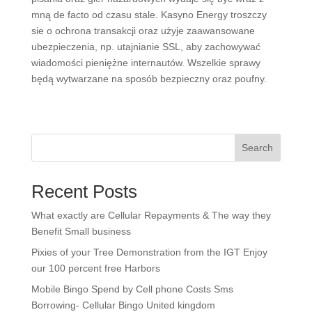
mną de facto od czasu stale. Kasyno Energy troszczy
sie o ochrona transakcji oraz użyje zaawansowane
ubezpieczenia, np. utajnianie SSL, aby zachowywać
wiadomości pieniężne internautów. Wszelkie sprawy
będą wytwarzane na sposób bezpieczny oraz poufny.
Search
Recent Posts
What exactly are Cellular Repayments & The way they
Benefit Small business
Pixies of your Tree Demonstration from the IGT Enjoy
our 100 percent free Harbors
Mobile Bingo Spend by Cell phone Costs Sms
Borrowing- Cellular Bingo United kingdom