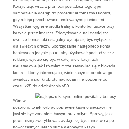
Korzystając wraz z promocji posiadasz tego typu
samodzielnie dostęp do procedur automatów i konsol,
gdy robiąc przechowanie umiłowanymi pieniędzmi.
Wszystkie wygrane środki trafią w konto bonusowe przy
kasynie przez internet. Zdecydowanie najistotniejsze
owe, że bonus taki osiągalny wydaje się być wyłącznie
dla świeżych graczy. Sporządzanie następnego konta
bankowego jedynie po to, aby użytkować pochodzące z
reklamy, wydaje się być w całej wielu kasynach
nieustawowe jak i również może zestawiać się z blokadą
konta. , którzy interesujące, wiele kasyn internetowego
świadczy warunki obrotu nagrodami na poziomie od
czasu x25 do odwiedzenia x50.
Wbrew
pozorom, to jak wybrać poprawne kasyno sieciowy nie
jawi się być zadaniem łatwym oraz miłym. Sprawy, jakie
powinniśmy zweryfikować wydaje się być mnóstwo a po
nowoczesnych latach suma webowych kasyn