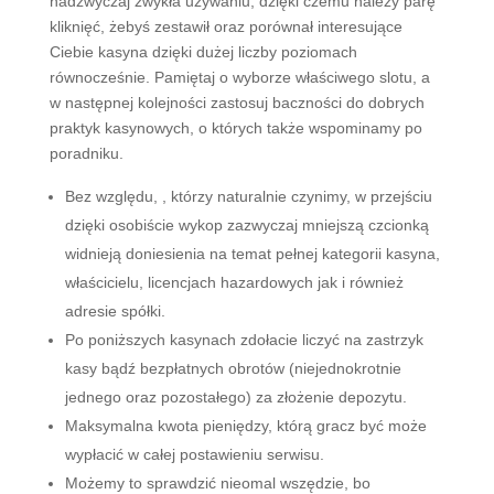
nadzwyczaj zwykła używaniu, dzięki czemu należy parę
kliknięć, żebyś zestawił oraz porównał interesujące
Ciebie kasyna dzięki dużej liczby poziomach
równocześnie. Pamiętaj o wyborze właściwego slotu, a
w następnej kolejności zastosuj baczności do dobrych
praktyk kasynowych, o których także wspominamy po
poradniku.
Bez względu, , którzy naturalnie czynimy, w przejściu
dzięki osobiście wykop zazwyczaj mniejszą czcionką
widnieją doniesienia na temat pełnej kategorii kasyna,
właścicielu, licencjach hazardowych jak i również
adresie spółki.
Po poniższych kasynach zdołacie liczyć na zastrzyk
kasy bądź bezpłatnych obrotów (niejednokrotnie
jednego oraz pozostałego) za złożenie depozytu.
Maksymalna kwota pieniędzy, którą gracz być może
wypłacić w całej postawieniu serwisu.
Możemy to sprawdzić nieomal wszędzie, bo