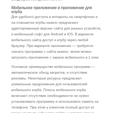
Мобильное приложение и приложение для
клуба
Для удобного доступа в аппараты на смартфонах и
на планшетах клубы казино предлагают
адаптированную версию сайта для разных устройств,
и мобильный софт для Android и iOS. В варианте
мобильного сайта доступ к клубу через любой
браузер. При варианте приложения — требуется
скачать программу с сайта казино, затем можно
запускать приложение с экрана мобильного в 1 клик.
Основное преимущество мобильных программ —
автоматическое обход запретов, и отсутствие
рекламы. Некоторые ресурсы предлагают
уникальные предложения для пользователей
мобильного клуба. Плюсы мобильного клуба
включают отсутствие необходимости не нужно
устанавливать программу и использовать память на
телефоне. При этом у клиентов полный доступ ко
всему контенту и бонусам сайта и услугам казино.