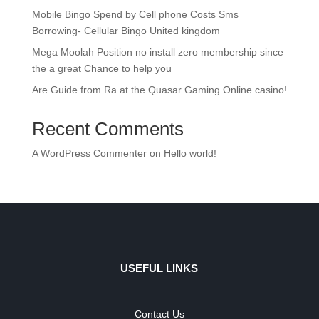
Mobile Bingo Spend by Cell phone Costs Sms
Borrowing- Cellular Bingo United kingdom
Mega Moolah Position no install zero membership since
the a great Chance to help you
Are Guide from Ra at the Quasar Gaming Online casino!
Recent Comments
A WordPress Commenter
on
Hello world!
USEFUL LINKS
Contact Us