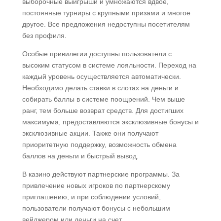
выборочные выигрыши и умножаются вдвое,
постоянные турниры с крупными призами и многое
другое. Все предложения недоступны посетителям
без профиля.
Особые привилегии доступны пользователи с
высоким статусом в системе лояльности. Переход на
каждый уровень осуществляется автоматически.
Необходимо делать ставки в слотах на деньги и
собирать баллы в системе поощрений. Чем выше
ранг, тем больше возврат средств. Для достигших
максимума, предоставляются эксклюзивные бонусы и
эксклюзивные акции. Также они получают
приоритетную поддержку, возможность обмена
баллов на деньги и быстрый вывод.
В казино действуют партнерские программы. За
привлечение новых игроков по партнерскому
приглашению, и при соблюдении условий,
пользователи получают бонусы с небольшим
вейджером или деньги на счет.