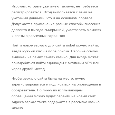
Игрокам, которые уже имеют аккаунт, не требуется
регистрироваться. Вход выполняется с теми же
учетными данными, что и на основном портале.
Допускается применение разные способы внесения
депозита и вывода выигрышей, участвовать в акциях
и слоты в различных вариантах.
Найти новое зеркало для сайта riobet можно найти,
введя нужный ключ в поле поиска. Рабочие ссылки
выложен на самих сайтах казино. Для входа может
понадобиться войти единожды с активным VPN или
через другой метод.
Чтобы зеркало сайта была на месте, нужно
зарегистрироваться и подписаться на оповещения в
обозревателе. По линку во всплывающем
оповещении можно будет перейти на новый сайт.
Адреса зеркал также содержатся в рассылке казино
казино.