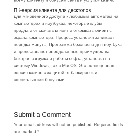
ПК-версия клиента для десктопов
Для мгновенного доступа к любимым автоматам на
компьютерах и ноутбуках, некоторые клубы
предлагают скачать клиент и открывать клиент с
экрана компьютера. Процесс установки занимает
порядка минуты. Программа безопасна для ноутбука
и предоставляет определенные преимущества:
быстрая загрузка и работы софта, установка на
систему Windows, так и MacOS. Это полноценная
версия казино с защитой от блокировок и
специальными бонусами.
Submit a Comment
Your email address will not be published.
Required fields
are marked
*