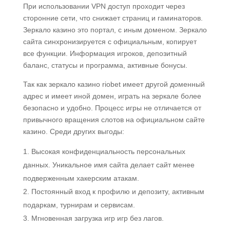
При использовании VPN доступ проходит через
сторонние сети, что снижает страниц и гаминаторов.
Зеркало казино это портал, с иным доменом. Зеркало
сайта синхронизируется с официальным, копирует
все функции. Информация игроков, депозитный
баланс, статусы и программа, активные бонусы.
Так как зеркало казино riobet имеет другой доменный
адрес и имеет иной домен, играть на зеркале более
безопасно и удобно. Процесс игры не отличается от
привычного вращения слотов на официальном сайте
казино. Среди других выгоды:
Высокая конфиденциальность персональных
данных. Уникальное имя сайта делает сайт менее
подверженным хакерским атакам.
Постоянный вход к профилю и депозиту, активным
подаркам, турнирам и сервисам.
Мгновенная загрузка игр игр без лагов.