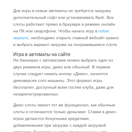
Для игры в новые автоматы не требуется загрузка
дополнительный софт или устанавливать flash. Все
слоты работают прямо в браузере в режиме онлайн
на ПК или смартфоне. Чтобы начать игру в
riobet
зеркало
, необходимо открыть главный вебсайт казино
и выбрать вариант загрузки на понравившемся слоте.
Игра в автоматы на сайте
На баннерах с автоматами можно выбрать один из
двух режимов игры: демо или обычный. В первом
случае следует нажать кнопку «Демо», начнется
демоверсия слот-машины. Этот формат игры
бесплатен, доступный всем гостям клуба, даже для
незарегистрированных.
Демо слоты имеют тот же функционал, как обычные
слоты и отличаются только деньгами. Ставки в демо-
играх делаются бонусными кредитами,
добавляемыми при загрузке с каждой загрузкой
автомата. Бесплатные игры предназначены для