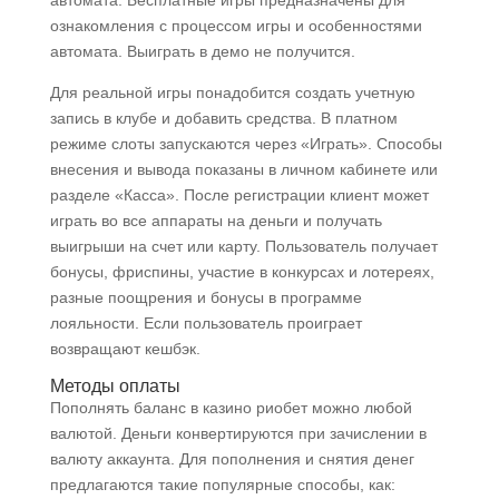
ознакомления с процессом игры и особенностями
автомата. Выиграть в демо не получится.
Для реальной игры понадобится создать учетную
запись в клубе и добавить средства. В платном
режиме слоты запускаются через «Играть». Способы
внесения и вывода показаны в личном кабинете или
разделе «Касса». После регистрации клиент может
играть во все аппараты на деньги и получать
выигрыши на счет или карту. Пользователь получает
бонусы, фриспины, участие в конкурсах и лотереях,
разные поощрения и бонусы в программе
лояльности. Если пользователь проиграет
возвращают кешбэк.
Методы оплаты
Пополнять баланс в казино риобет можно любой
валютой. Деньги конвертируются при зачислении в
валюту аккаунта. Для пополнения и снятия денег
предлагаются такие популярные способы, как: