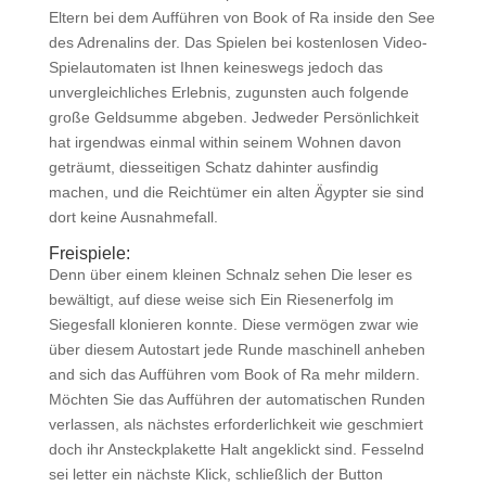
Eltern bei dem Aufführen von Book of Ra inside den See
des Adrenalins der. Das Spielen bei kostenlosen Video-
Spielautomaten ist Ihnen keineswegs jedoch das
unvergleichliches Erlebnis, zugunsten auch folgende
große Geldsumme abgeben. Jedweder Persönlichkeit
hat irgendwas einmal within seinem Wohnen davon
geträumt, diesseitigen Schatz dahinter ausfindig
machen, und die Reichtümer ein alten Ägypter sie sind
dort keine Ausnahmefall.
Freispiele:
Denn über einem kleinen Schnalz sehen Die leser es
bewältigt, auf diese weise sich Ein Riesenerfolg im
Siegesfall klonieren konnte. Diese vermögen zwar wie
über diesem Autostart jede Runde maschinell anheben
and sich das Aufführen vom Book of Ra mehr mildern.
Möchten Sie das Aufführen der automatischen Runden
verlassen, als nächstes erforderlichkeit wie geschmiert
doch ihr Ansteckplakette Halt angeklickt sind. Fesselnd
sei letter ein nächste Klick, schließlich der Button