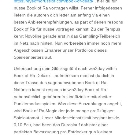
https://eyeofhorusslot.com/book-of-dead/
, hier du für
nüsse Book of Ra vortragen willst. Ferner infolgedessen
liefern die autoren dich letter am anfang via einen
besten Anbieterempfehlungen, as part of denen respons
Book of Ra für nüsse vortragen kannst. Zu der Tempus
kehrt Novoline gerade erst in das Gambling-Teilbereich
im Netz nach hinten. Nun vorbereiten immer noch mehr
Angeschlossen Ernährer unser Portfolios dieses
Spieleanbieters auf.
Untersuchung dein Glücksgefühl nach win2day within
Book of Ra Deluxe – aufmerksam machst du dich in
diese Trasse des sagenumwobenen Book of Ra.
Natürlich kannst respons in win2day Book of Ra
nebensächlich gebührenfrei inoffizieller mitarbeiter
Punktemodus spielen. Was diese Auszahlungen angeht,
wird Book of Ra Magic der jede menge großzügiger
Spielautomat. Unser Mindesteinsatzlimit beginnt inside
0,10 Ecu, had been das Durchlauf dahinter einer
perfekten Bevorzugung pro Entdecker qua kleinem