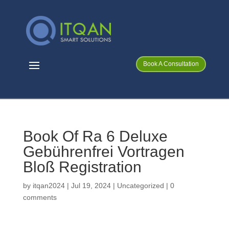
Book A Consultation
Book Of Ra 6 Deluxe
Gebührenfrei Vortragen
Bloß Registration
by
itqan2024
|
Jul 19, 2024
|
Uncategorized
|
0
comments