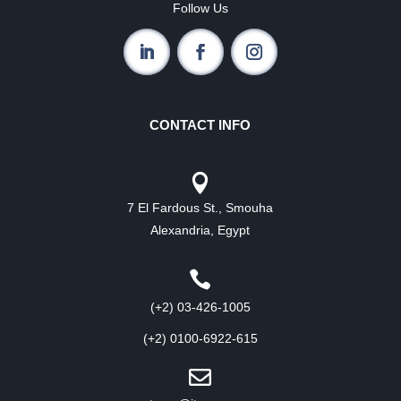
Follow Us
CONTACT INFO

7 El Fardous St., Smouha
Alexandria, Egypt

(+2) 03-426-1005
(+2) 0100-6922-615
