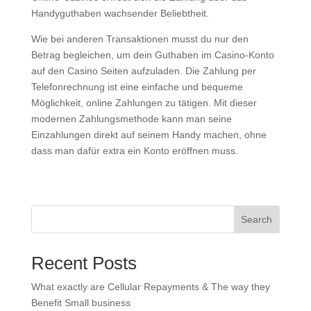
Handyguthaben wachsender Beliebtheit.
Wie bei anderen Transaktionen musst du nur den
Betrag begleichen, um dein Guthaben im Casino-Konto
auf den Casino Seiten aufzuladen. Die Zahlung per
Telefonrechnung ist eine einfache und bequeme
Möglichkeit, online Zahlungen zu tätigen. Mit dieser
modernen Zahlungsmethode kann man seine
Einzahlungen direkt auf seinem Handy machen, ohne
dass man dafür extra ein Konto eröffnen muss.
Search
Recent Posts
What exactly are Cellular Repayments & The way they
Benefit Small business