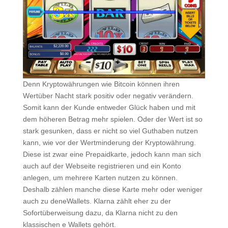
Denn Kryptowährungen wie Bitcoin können ihren
Wertüber Nacht stark positiv oder negativ verändern.
Somit kann der Kunde entweder Glück haben und mit
dem höheren Betrag mehr spielen. Oder der Wert ist so
stark gesunken, dass er nicht so viel Guthaben nutzen
kann, wie vor der Wertminderung der Kryptowährung.
Diese ist zwar eine Prepaidkarte, jedoch kann man sich
auch auf der Webseite registrieren und ein Konto
anlegen, um mehrere Karten nutzen zu können.
Deshalb zählen manche diese Karte mehr oder weniger
auch zu deneWallets. Klarna zählt eher zu der
Sofortüberweisung dazu, da Klarna nicht zu den
klassischen e Wallets gehört.