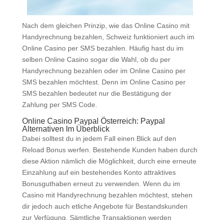
Nach dem gleichen Prinzip, wie das Online Casino mit
Handyrechnung bezahlen, Schweiz funktioniert auch im
Online Casino per SMS bezahlen. Häufig hast du im
selben Online Casino sogar die Wahl, ob du per
Handyrechnung bezahlen oder im Online Casino per
SMS bezahlen möchtest. Denn im Online Casino per
SMS bezahlen bedeutet nur die Bestätigung der
Zahlung per SMS Code.
Online Casino Paypal Österreich: Paypal
Alternativen Im Überblick
Dabei solltest du in jedem Fall einen Blick auf den
Reload Bonus werfen. Bestehende Kunden haben durch
diese Aktion nämlich die Möglichkeit, durch eine erneute
Einzahlung auf ein bestehendes Konto attraktives
Bonusguthaben erneut zu verwenden. Wenn du im
Casino mit Handyrechnung bezahlen möchtest, stehen
dir jedoch auch etliche Angebote für Bestandskunden
zur Verfügung. Sämtliche Transaktionen werden