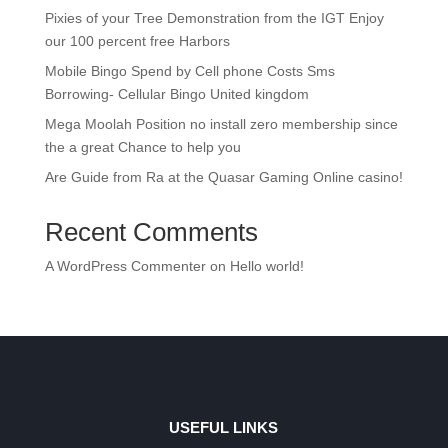
Pixies of your Tree Demonstration from the IGT Enjoy
our 100 percent free Harbors
Mobile Bingo Spend by Cell phone Costs Sms
Borrowing- Cellular Bingo United kingdom
Mega Moolah Position no install zero membership since
the a great Chance to help you
Are Guide from Ra at the Quasar Gaming Online casino!
Recent Comments
A WordPress Commenter
on
Hello world!
USEFUL LINKS