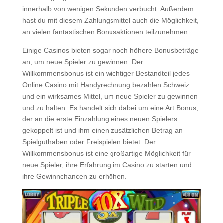
innerhalb von wenigen Sekunden verbucht. Außerdem
hast du mit diesem Zahlungsmittel auch die Möglichkeit,
an vielen fantastischen Bonusaktionen teilzunehmen.
Einige Casinos bieten sogar noch höhere Bonusbeträge
an, um neue Spieler zu gewinnen. Der
Willkommensbonus ist ein wichtiger Bestandteil jedes
Online Casino mit Handyrechnung bezahlen Schweiz
und ein wirksames Mittel, um neue Spieler zu gewinnen
und zu halten. Es handelt sich dabei um eine Art Bonus,
der an die erste Einzahlung eines neuen Spielers
gekoppelt ist und ihm einen zusätzlichen Betrag an
Spielguthaben oder Freispielen bietet. Der
Willkommensbonus ist eine großartige Möglichkeit für
neue Spieler, ihre Erfahrung im Casino zu starten und
ihre Gewinnchancen zu erhöhen.