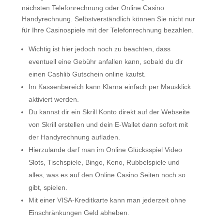
nächsten Telefonrechnung oder Online Casino
Handyrechnung.
Selbstverständlich können Sie nicht nur
für Ihre Casinospiele mit der Telefonrechnung bezahlen.
Wichtig ist hier jedoch noch zu beachten, dass
eventuell eine Gebühr anfallen kann, sobald du dir
einen Cashlib Gutschein online kaufst.
Im Kassenbereich kann Klarna einfach per Mausklick
aktiviert werden.
Du kannst dir ein Skrill Konto direkt auf der Webseite
von Skrill erstellen und dein E-Wallet dann sofort mit
der Handyrechnung aufladen.
Hierzulande darf man im Online Glücksspiel Video
Slots, Tischspiele, Bingo, Keno, Rubbelspiele und
alles, was es auf den Online Casino Seiten noch so
gibt, spielen.
Mit einer VISA-Kreditkarte kann man jederzeit ohne
Einschränkungen Geld abheben.