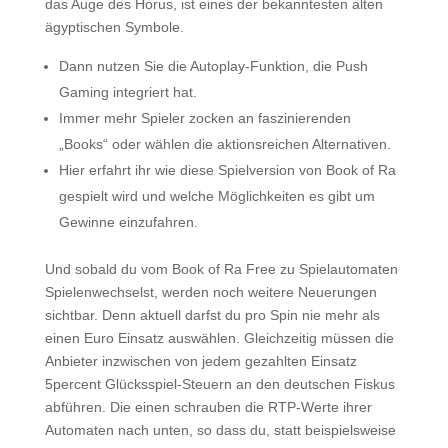
das Auge des Horus, ist eines der bekanntesten alten
ägyptischen Symbole.
Dann nutzen Sie die Autoplay-Funktion, die Push
Gaming integriert hat.
Immer mehr Spieler zocken an faszinierenden
„Books“ oder wählen die aktionsreichen Alternativen.
Hier erfahrt ihr wie diese Spielversion von Book of Ra
gespielt wird und welche Möglichkeiten es gibt um
Gewinne einzufahren.
Und sobald du vom Book of Ra Free zu Spielautomaten
Spielenwechselst, werden noch weitere Neuerungen
sichtbar. Denn aktuell darfst du pro Spin nie mehr als
einen Euro Einsatz auswählen. Gleichzeitig müssen die
Anbieter inzwischen von jedem gezahlten Einsatz
5percent Glücksspiel-Steuern an den deutschen Fiskus
abführen. Die einen schrauben die RTP-Werte ihrer
Automaten nach unten, so dass du, statt beispielsweise