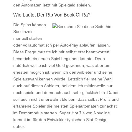
den Automaten jetzt mit Spielgeld spielen.
Wie Lautet Der Rtp Von Book Of Ra?
Die Spins können
Sie einzeln
manuell starten
oder vollautomatisch per Auto-Play ablaufen lassen.
Diese Frage musste ich mir selbst erst beantworten,
bevor ich ein neues Spiel beginnen konnte. Denn
natürlich wollte ich viel Geld gewinnen, was aber am
ehesten möglich ist, wenn ich den Anbieter und seine
Spielauswahl kennen würde. Letztlich fiel meine Wahl
auch auf diesen Anbieter, bei dem ich mittlerweile nur
noch spiele und demnach auch sehr glücklich bin. Dabei
soll auch nicht unerwähnt bleiben, dass selbst Profis und
erfahrene Spieler die meisten Spielautomaten zunächst
im Demomodus starten. Super Hot 7’s von Novoline
kommt im für den Entwickler typischen Slot-Design
daher.