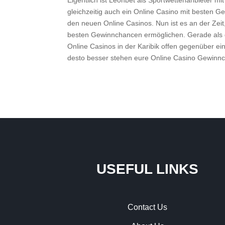
gleichzeitig auch ein Online Casino mit besten G
den neuen Online Casinos. Nun ist es an der Zeit
besten Gewinnchancen ermöglichen. Gerade als
Online Casinos in der Karibik offen gegenüber ei
desto besser stehen eure Online Casino Gewinn
USEFUL LINKS
Contact Us