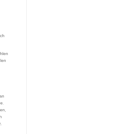
ich
ählen
elen
 an
re.
nen,
h
z.