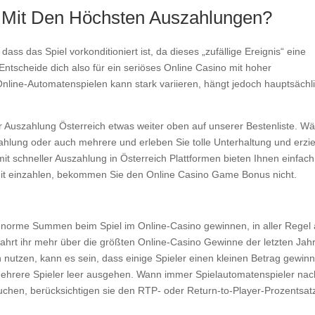
 Mit Den Höchsten Auszahlungen?
ass das Spiel vorkonditioniert ist, da dieses „zufällige Ereignis“ eine
 Entscheide dich also für ein seriöses Online Casino mit hoher
nline-Automatenspielen kann stark variieren, hängt jedoch hauptsächl
er Auszahlung Österreich etwas weiter oben auf unserer Bestenliste. W
zahlung oder auch mehrere und erleben Sie tolle Unterhaltung und erzi
t schneller Auszahlung in Österreich Plattformen bieten Ihnen einfach
it einzahlen, bekommen Sie den Online Casino Game Bonus nicht.
 enorme Summen beim Spiel im Online-Casino gewinnen, in aller Regel
ahrt ihr mehr über die größten Online-Casino Gewinne der letzten Jah
utzen, kann es sein, dass einige Spieler einen kleinen Betrag gewin
mehrere Spieler leer ausgehen. Wann immer Spielautomatenspieler nac
chen, berücksichtigen sie den RTP- oder Return-to-Player-Prozentsat