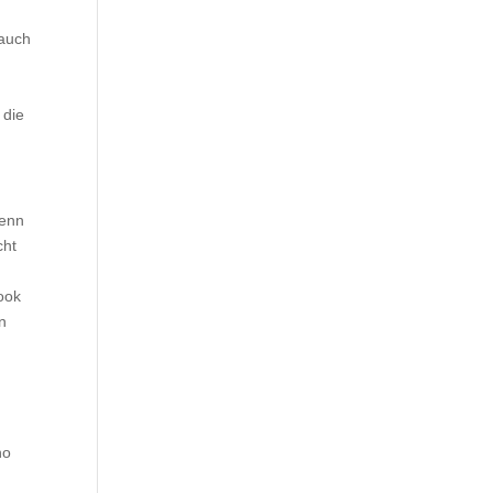
 auch
 die
denn
cht
Book
n
no