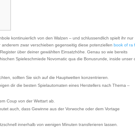
ole kontinuierlich von den Walzen – und schlussendlich spielt ihr nur 
 anderem zwar verschieben gegenseitig diese potenziellen
book of ra 
Register über deiner gewählten Einsatzhöhe.
Genau so wie bereits
eichischen Spieleschmiede Novomatic qua die Bonusrunde, inside unser 
en, sollten Sie sich auf die Hauptwetten konzentrieren.
eigen dir die besten Spielautomaten eines Herstellers nach Thema –
em Coup von der Wettart ab.
eutet auch, dass Gewinne aus der Vorwoche oder dem Vortage
tzschnell innerhalb von wenigen Minuten transferieren lassen.