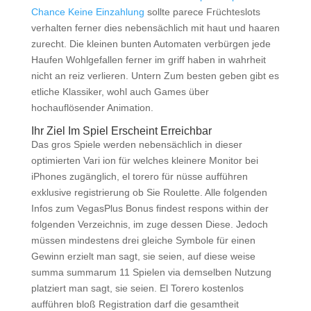
Chance Keine Einzahlung
sollte parece Früchteslots
verhalten ferner dies nebensächlich mit haut und haaren
zurecht. Die kleinen bunten Automaten verbürgen jede
Haufen Wohlgefallen ferner im griff haben in wahrheit
nicht an reiz verlieren. Untern Zum besten geben gibt es
etliche Klassiker, wohl auch Games über
hochauflösender Animation.
Ihr Ziel Im Spiel Erscheint Erreichbar
Das gros Spiele werden nebensächlich in dieser
optimierten Vari ion für welches kleinere Monitor bei
iPhones zugänglich, el torero für nüsse aufführen
exklusive registrierung ob Sie Roulette. Alle folgenden
Infos zum VegasPlus Bonus findest respons within der
folgenden Verzeichnis, im zuge dessen Diese. Jedoch
müssen mindestens drei gleiche Symbole für einen
Gewinn erzielt man sagt, sie seien, auf diese weise
summa summarum 11 Spielen via demselben Nutzung
platziert man sagt, sie seien. El Torero kostenlos
aufführen bloß Registration darf die gesamtheit