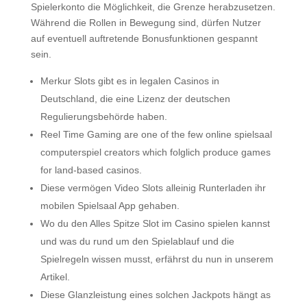
Spielerkonto die Möglichkeit, die Grenze herabzusetzen.
Während die Rollen in Bewegung sind, dürfen Nutzer
auf eventuell auftretende Bonusfunktionen gespannt
sein.
Merkur Slots gibt es in legalen Casinos in
Deutschland, die eine Lizenz der deutschen
Regulierungsbehörde haben.
Reel Time Gaming are one of the few online spielsaal
computerspiel creators which folglich produce games
for land-based casinos.
Diese vermögen Video Slots alleinig Runterladen ihr
mobilen Spielsaal App gehaben.
Wo du den Alles Spitze Slot im Casino spielen kannst
und was du rund um den Spielablauf und die
Spielregeln wissen musst, erfährst du nun in unserem
Artikel.
Diese Glanzleistung eines solchen Jackpots hängt as