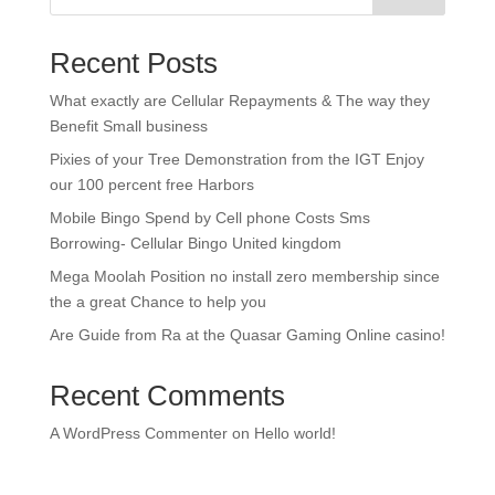
Recent Posts
What exactly are Cellular Repayments & The way they
Benefit Small business
Pixies of your Tree Demonstration from the IGT Enjoy
our 100 percent free Harbors
Mobile Bingo Spend by Cell phone Costs Sms
Borrowing- Cellular Bingo United kingdom
Mega Moolah Position no install zero membership since
the a great Chance to help you
Are Guide from Ra at the Quasar Gaming Online casino!
Recent Comments
A WordPress Commenter
on
Hello world!