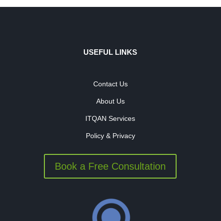
USEFUL LINKS
Contact Us
About Us
ITQAN Services
Policy & Privacy
Book a Free Consultation