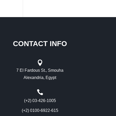
CONTACT INFO

7 El Fardous St., Smouha
Alexandria, Egypt

(+2) 03-426-1005
(+2) 0100-6922-615