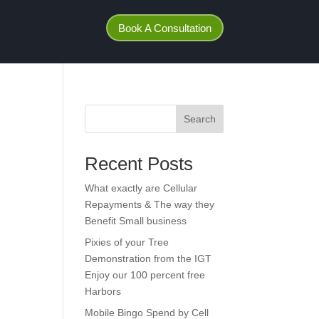
Book A Consultation
Search
Recent Posts
What exactly are Cellular
Repayments & The way they
Benefit Small business
Pixies of your Tree
Demonstration from the IGT
Enjoy our 100 percent free
Harbors
Mobile Bingo Spend by Cell