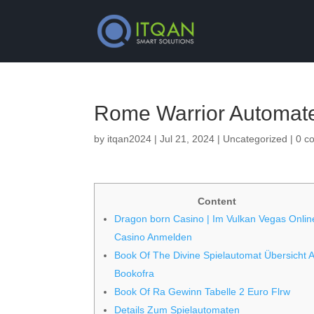
Rome Warrior Automate
by
itqan2024
|
Jul 21, 2024
|
Uncategorized
|
0 c
Content
Dragon born Casino | Im Vulkan Vegas Onlin
Casino Anmelden
Book Of The Divine Spielautomat Übersicht 
Bookofra
Book Of Ra Gewinn Tabelle 2 Euro Flrw
Details Zum Spielautomaten