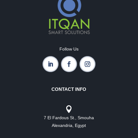
Follow Us
CONTACT INFO

7 El Fardous St., Smouha
Alexandria, Egypt