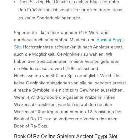
Dass Sizzling Hot Deluxe ein echter Klassiker unter
den Früchteslots ist, zeigt sich vor allem daran, dass
es kaum Sonderfunktionen gibt.
95percent ist kein überragender RTP-Wert, aber
durchaus noch annehmbar. Mindest- und
Ancient Egypt
Slot
Höchsteinsätze schwanken je nach Anbieter etwas,
auch die Möglichkeit, Gewinnlinien zu wählen. Wir
haben den Spielautomaten in einer Version gefunden,
die Mindesteinsätze von 0,10€ zulässt und
Höchstwetten von 50€ pro Spin ermöglicht. Wild bildet
keine Gewinnkombinationen von alleine, sondern ersetzt
einfache Symbole, die nicht zum Gewinnen ausreichen.
Wenn 4 Wild-Symbole die gesamte Walze im linken
Walzensatz ausfüllen, werden sie auf den rechten
Walzensatz übertragen und nehmen 12 Positionen ein.
Book of Ra 10 ist eine verbesserte Version des alten
Book of Ra-Slots.
Book Of Ra Online Spielen: Ancient Egypt Slot