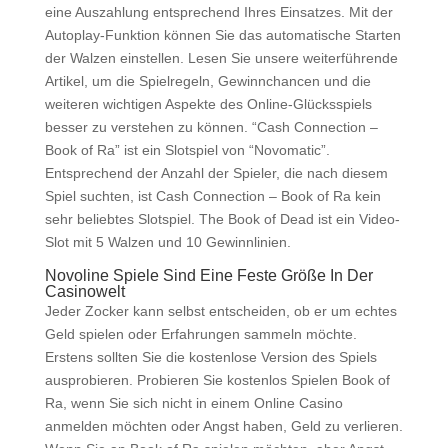
eine Auszahlung entsprechend Ihres Einsatzes. Mit der
Autoplay-Funktion können Sie das automatische Starten
der Walzen einstellen. Lesen Sie unsere weiterführende
Artikel, um die Spielregeln, Gewinnchancen und die
weiteren wichtigen Aspekte des Online-Glücksspiels
besser zu verstehen zu können. “Cash Connection –
Book of Ra” ist ein Slotspiel von “Novomatic”.
Entsprechend der Anzahl der Spieler, die nach diesem
Spiel suchten, ist Cash Connection – Book of Ra kein
sehr beliebtes Slotspiel. The Book of Dead ist ein Video-
Slot mit 5 Walzen und 10 Gewinnlinien.
Novoline Spiele Sind Eine Feste Größe In Der
Casinowelt
Jeder Zocker kann selbst entscheiden, ob er um echtes
Geld spielen oder Erfahrungen sammeln möchte.
Erstens sollten Sie die kostenlose Version des Spiels
ausprobieren. Probieren Sie kostenlos Spielen Book of
Ra, wenn Sie sich nicht in einem Online Casino
anmelden möchten oder Angst haben, Geld zu verlieren.