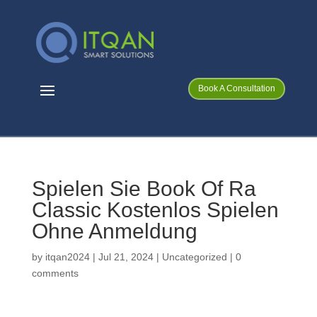
Book A Consultation
Spielen Sie Book Of Ra
Classic Kostenlos Spielen
Ohne Anmeldung
by
itqan2024
|
Jul 21, 2024
|
Uncategorized
|
0
comments