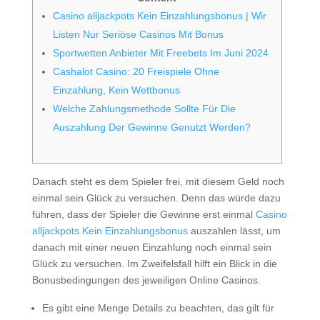
Casino alljackpots Kein Einzahlungsbonus | Wir
Listen Nur Seriöse Casinos Mit Bonus
Sportwetten Anbieter Mit Freebets Im Juni 2024
Cashalot Casino: 20 Freispiele Ohne
Einzahlung, Kein Wettbonus
Welche Zahlungsmethode Sollte Für Die
Auszahlung Der Gewinne Genutzt Werden?
Danach steht es dem Spieler frei, mit diesem Geld noch
einmal sein Glück zu versuchen. Denn das würde dazu
führen, dass der Spieler die Gewinne erst einmal
Casino
alljackpots Kein Einzahlungsbonus
auszahlen lässt, um
danach mit einer neuen Einzahlung noch einmal sein
Glück zu versuchen.
Im Zweifelsfall hilft ein Blick in die
Bonusbedingungen des jeweiligen Online Casinos.
Es gibt eine Menge Details zu beachten, das gilt für