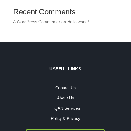
Recent Comments
A WordPress Commenter
on
Hello world!
USEFUL LINKS
Contact Us
About Us
ITQAN Services
Policy & Privacy