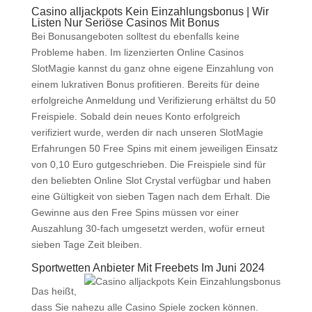
Casino alljackpots Kein Einzahlungsbonus | Wir
Listen Nur Seriöse Casinos Mit Bonus
Bei Bonusangeboten solltest du ebenfalls keine
Probleme haben. Im lizenzierten Online Casinos
SlotMagie kannst du ganz ohne eigene Einzahlung von
einem lukrativen Bonus profitieren. Bereits für deine
erfolgreiche Anmeldung und Verifizierung erhältst du 50
Freispiele. Sobald dein neues Konto erfolgreich
verifiziert wurde, werden dir nach unseren SlotMagie
Erfahrungen 50 Free Spins mit einem jeweiligen Einsatz
von 0,10 Euro gutgeschrieben. Die Freispiele sind für
den beliebten Online Slot Crystal verfügbar und haben
eine Gültigkeit von sieben Tagen nach dem Erhalt. Die
Gewinne aus den Free Spins müssen vor einer
Auszahlung 30-fach umgesetzt werden, wofür erneut
sieben Tage Zeit bleiben.
Sportwetten Anbieter Mit Freebets Im Juni 2024
Das heißt,
dass Sie nahezu alle Casino Spiele zocken können.