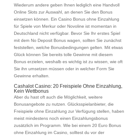
Wiederum andere geben Ihnen lediglich eine Handvoll
Online Slots zur Auswahl, an denen Sie den Bonus
einsetzen können. Ein Casino Bonus ohne Einzahlung
für Spiele von Merkur oder Novoline ist momentan in
Deutschland nicht verfügbar. Bevor Sie Ihr erstes Spiel
mit dem No Deposit Bonus wagen, sollten Sie zunächst
feststellen, welche Bonusbedingungen gelten. Mit etwas
Glück können Sie bereits tolle Gewinne mit diesem
Bonus erzielen, weshalb es wichtig ist zu wissen, wie oft
Sie ihn umsetzen müssen oder in welcher Form Sie
Gewinne erhalten.
Cashalot Casino: 20 Freispiele Ohne Einzahlung,
Kein Wettbonus
Aber du hast oft auch die Möglichkeit, weitere
Bonusangebote zu nutzen. Glücksspielanbieter, die
Freispiele ohne Einzahlung zur Verfügung stellen, haben
meist mindestens noch einen Einzahlungsbonus
zusätzlich im Programm. Wie bei einem 20 Euro Bonus
ohne Einzahlung im Casino, solltest du vor der