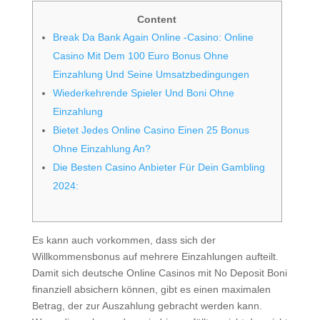
Content
Break Da Bank Again Online -Casino: Online
Casino Mit Dem 100 Euro Bonus Ohne
Einzahlung Und Seine Umsatzbedingungen
Wiederkehrende Spieler Und Boni Ohne
Einzahlung
Bietet Jedes Online Casino Einen 25 Bonus
Ohne Einzahlung An?
Die Besten Casino Anbieter Für Dein Gambling
2024:
Es kann auch vorkommen, dass sich der
Willkommensbonus auf mehrere Einzahlungen aufteilt.
Damit sich deutsche Online Casinos mit No Deposit Boni
finanziell absichern können, gibt es einen maximalen
Betrag, der zur Auszahlung gebracht werden kann.