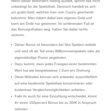
Wenn dieser besonders niedrig ausfällt, spricht das nicht
unbedingt für die Spielothek. Dennoch handelt es sich
um gratis Geld, welches man vom Casino geschenkt
bekommt. Man riskiert dabei kein eigenes Geld und
kann am Ende nur gewinnen.
Im schlimmsten Fall ist
das Bonusguthaben weg, haben Sie dabei nichts
verloren.
Dieser Bonus ist besonders bei Slot-Spielern beliebt
und wird oft als Teil eines Willkommenspakets oder als
eigenständige Promo angeboten.
Dazu kommt, dass jedes Freispiel einen bestimmten
Wert hat wie beispielsweise 1 Euro pro Drehung.
Diese Websites können sich entweder ausschließlich
auf eine bestimmte Spielothek konzentrieren oder
kostenlose Vergleichsmöglichkeiten anbieten.
Falls ihr euch für eine Einzahlung entscheidet, könnt
ihr einen 150percent Bonus bis zu 300€ in Anspruch
nehmen.