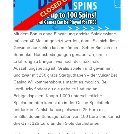
Mit dem Bonus ohne Einzahlung erzielte Spielgewinne
müssen 40 Mal umgesetzt werden, damit Sie sich diese
Gewinne auszahlen lassen können. Sehen Sie sich die
Sunmaker Bonusbedingungen genauer an, um in
Erfahrung zu bringen, wie hoch der maximale
Auszahlungsbetrag ist. Gratis spielen und gewinnen,
und zwar mit 25€ gratis Startguthaben – der VulkanBet
Casino Willkommensbonus macht es möglich. Bei
LordLucky findest du die geballte Ladung an
Echtgeldspielen. Knapp 1.000 unterschiedliche
Spielautomaten kannst du in der Online Spielothek
entdecken. Zahlst du beispielsweise 25 Euro ein,
erhältst du ein Bonusguthaben von 100 Euro und kannst
direkt mit 125 Euro an den Slots durchstarten.