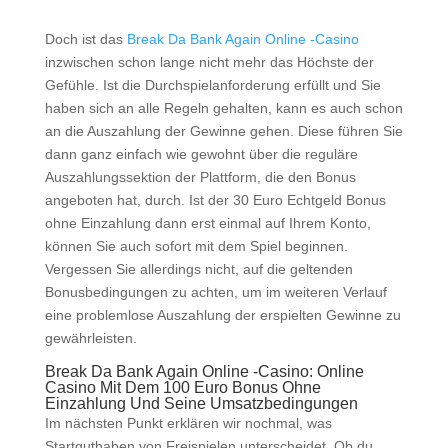
Doch ist das
Break Da Bank Again Online -Casino
inzwischen schon lange nicht mehr das Höchste der
Gefühle. Ist die Durchspielanforderung erfüllt und Sie
haben sich an alle Regeln gehalten, kann es auch schon
an die Auszahlung der Gewinne gehen. Diese führen Sie
dann ganz einfach wie gewohnt über die reguläre
Auszahlungssektion der Plattform, die den Bonus
angeboten hat, durch. Ist der 30 Euro Echtgeld Bonus
ohne Einzahlung dann erst einmal auf Ihrem Konto,
können Sie auch sofort mit dem Spiel beginnen.
Vergessen Sie allerdings nicht, auf die geltenden
Bonusbedingungen zu achten, um im weiteren Verlauf
eine problemlose Auszahlung der erspielten Gewinne zu
gewährleisten.
Break Da Bank Again Online -Casino: Online
Casino Mit Dem 100 Euro Bonus Ohne
Einzahlung Und Seine Umsatzbedingungen
Im nächsten Punkt erklären wir nochmal, was
Startguthaben von Freispielen unterscheidet. Ob du