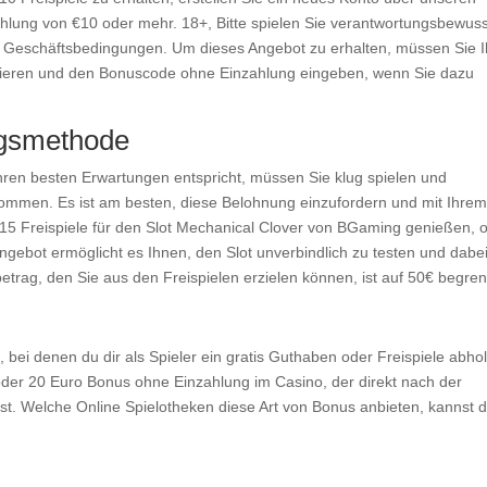
ahlung von €10 oder mehr. 18+, Bitte spielen Sie verantwortungsbewuss
n Geschäftsbedingungen. Um dieses Angebot zu erhalten, müssen Sie I
trieren und den Bonuscode ohne Einzahlung eingeben, wenn Sie dazu
ngsmethode
hren besten Erwartungen entspricht, müssen Sie klug spielen und
ekommen. Es ist am besten, diese Belohnung einzufordern und mit Ihre
t 15 Freispiele für den Slot Mechanical Clover von BGaming genießen, 
ebot ermöglicht es Ihnen, den Slot unverbindlich zu testen und dabe
rag, den Sie aus den Freispielen erzielen können, ist auf 50€ begren
, bei denen du dir als Spieler ein gratis Guthaben oder Freispiele abho
 oder 20 Euro Bonus ohne Einzahlung im Casino, der direkt nach der
st. Welche Online Spielotheken diese Art von Bonus anbieten, kannst d