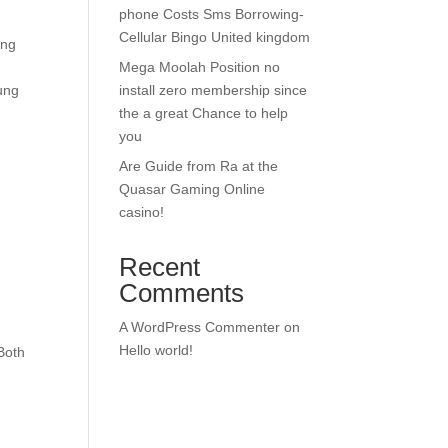
phone Costs Sms Borrowing-
Cellular Bingo United kingdom
ung
Mega Moolah Position no
nung
install zero membership since
the a great Chance to help
you
Are Guide from Ra at the
Quasar Gaming Online
casino!
Recent
Comments
A WordPress Commenter
on
Hello world!
Both