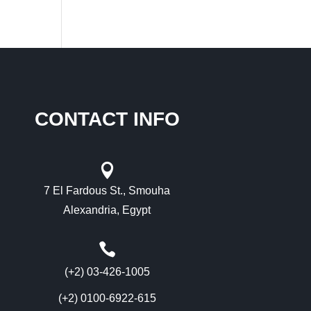
CONTACT INFO

7 El Fardous St., Smouha
Alexandria, Egypt

(+2) 03-426-1005
(+2) 0100-6922-615