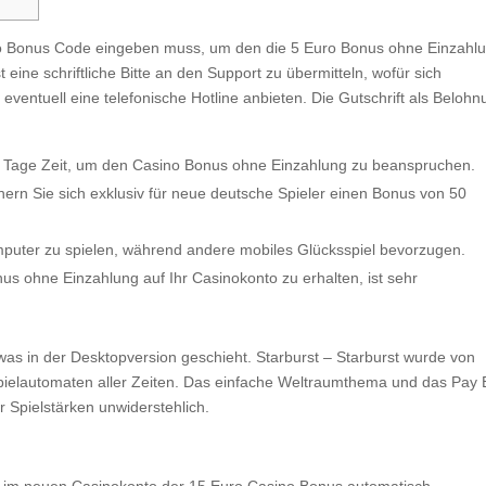
o Bonus Code eingeben muss, um den die 5 Euro Bonus ohne Einzahl
st eine schriftliche Bitte an den Support zu übermitteln, wofür sich
eventuell eine telefonische Hotline anbieten.
Die Gutschrift als Beloh
ei Tage Zeit, um den Casino Bonus ohne Einzahlung zu beanspruchen.
hern Sie sich exklusiv für neue deutsche Spieler einen Bonus von 50
omputer zu spielen, während andere mobiles Glücksspiel bevorzugen.
 ohne Einzahlung auf Ihr Casinokonto zu erhalten, ist sehr
 was in der Desktopversion geschieht. Starburst – Starburst wurde von
 Spielautomaten aller Zeiten. Das einfache Weltraumthema und das Pay 
r Spielstärken unwiderstehlich.