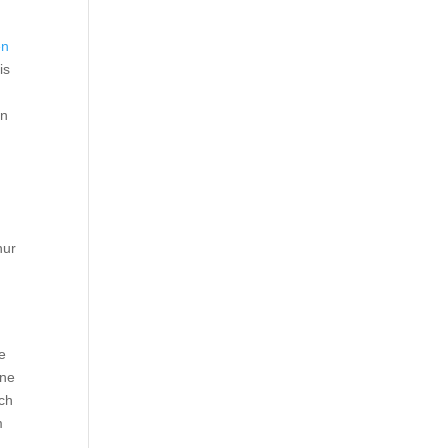
en
is
en
nur
e
hne
ich
m