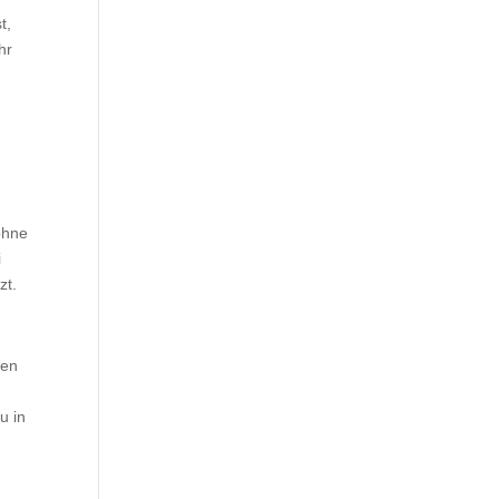
t,
hr
m
ohne
i
zt.
len
u in