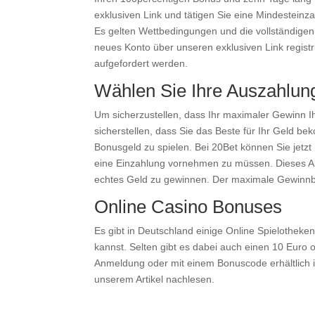
exklusiven Link und tätigen Sie eine Mindesteinz
Es gelten Wettbedingungen und die vollständige
neues Konto über unseren exklusiven Link regis
aufgefordert werden.
Wählen Sie Ihre Auszahlu
Um sicherzustellen, dass Ihr maximaler Gewinn I
sicherstellen, dass Sie das Beste für Ihr Geld b
Bonusgeld zu spielen. Bei 20Bet können Sie jetz
eine Einzahlung vornehmen zu müssen. Dieses Ang
echtes Geld zu gewinnen. Der maximale Gewinnbet
Online Casino Bonuses
Es gibt in Deutschland einige Online Spielotheken
kannst. Selten gibt es dabei auch einen 10 Euro
Anmeldung oder mit einem Bonuscode erhältlich i
unserem Artikel nachlesen.