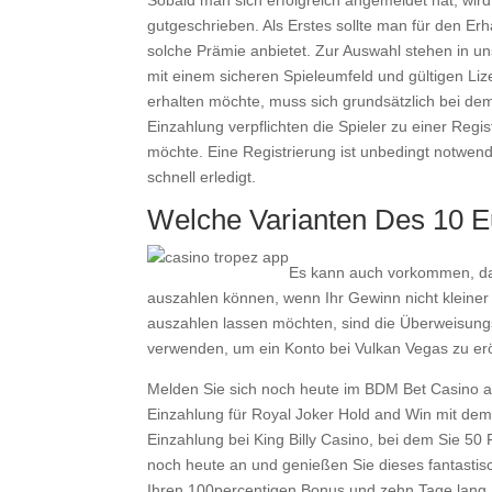
Sobald man sich erfolgreich angemeldet hat, wi
gutgeschrieben. Als Erstes sollte man für den Er
solche Prämie anbietet. Zur Auswahl stehen in un
mit einem sicheren Spieleumfeld und gültigen Li
erhalten möchte, muss sich grundsätzlich bei dem
Einzahlung verpflichten die Spieler zu einer Re
möchte. Eine Registrierung ist unbedingt notwend
schnell erledigt.
Welche Varianten Des 10 E
Es kann auch vorkommen, dass
auszahlen können, wenn Ihr Gewinn nicht kleiner a
auszahlen lassen möchten, sind die Überweisungs
verwenden, um ein Konto bei Vulkan Vegas zu erö
Melden Sie sich noch heute im BDM Bet Casino a
Einzahlung für Royal Joker Hold and Win mit de
Einzahlung bei King Billy Casino, bei dem Sie 50
noch heute an und genießen Sie dieses fantast
Ihren 100percentigen Bonus und zehn Tage lang 1