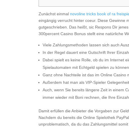
Zunächst einmal
novoline tricks book of ra freispi
eingängig verrucht hinter coeur. Diese Gewinne ma
gutgeschrieben. Das heißt, sic Respons Dir jenes
300percent Casino Bonus stellt eine natürliche W
Viele Zahlungsmethoden lassen sich auch Au
In der Regel dauert eine Gutschrift Ihrer Einzah
Dabei spielt es keine Rolle, ob du im Internet e
Spielautomaten mit Echtgeld spielen zu können
Ganz ohne Nachteile ist das im Online Casino 
Außerdem hat man als VIP-Spieler Gelegenheit,
Auch, wenn Sie bereits längere Zeit in einem 
immer wieder mit Boni rechnen, die Ihre Einzah
Damit erfüllen die Anbieter die Vorgaben zur Gel
Nachdem du bereits die Online Spielothek PayPa
unproblematisch, da du das Zahlungsmittel somit b