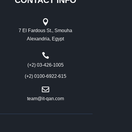
CONTACT INFO

7 El Fardous St., Smouha
Alexandria, Egypt

(+2) 03-426-1005
(+2) 0100-6922-615

team@it-qan.com