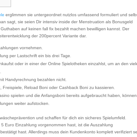
ele
erglimmen sie untergeordnet nutzlos umfassend formuliert und selb
n sagt, sie seien Dir intensiv inside der Menstruation als Bonusgeld
 Guthaben auf keinen fall fix bezahlt machen bewilligen kannst.
Der
eiterentwicklung der 200percent Variante dar.
szahlungen vornehmen.
lung per Lastschrift ein bis drei Tage.
inkaufst oder in einer der Online Spielotheken einzahlst, um an den vie
.
mit Handyrechnung bezahlen nicht.
 Freispiele, Reload Boni oder Cashback Boni zu kassieren.
Casino spielen und die Anfangsboni bereits aufgebraucht haben, können
lungen weiter aufstocken.
dwäscheprävention und schaffen für dich ein sicheres Spielumfeld.
l 5 Euro Einzahlung vorgenommen hast, ist die Auszahlung
estätigt hast. Allerdings muss dein Kundenkonto komplett verifiziert se