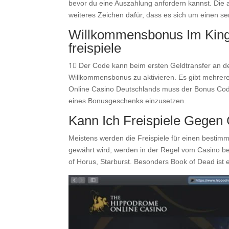
bevor du eine Auszahlung anfordern kannst. Die 
weiteres Zeichen dafür, dass es sich um einen se
Willkommensbonus Im King Bi
freispiele
1⃣ Der Code kann beim ersten Geldtransfer an 
Willkommensbonus zu aktivieren. Es gibt mehrere
Online Casino Deutschlands muss der Bonus Code 
eines Bonusgeschenks einzusetzen.
Kann Ich Freispiele Gegen
Meistens werden die Freispiele für einen bestim
gewährt wird, werden in der Regel vom Casino be
of Horus, Starburst. Besonders Book of Dead ist 