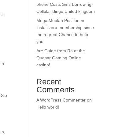
phone Costs Sms Borrowing-
Cellular Bingo United kingdom
st
Mega Moolah Position no
install zero membership since
the a great Chance to help
you
Are Guide from Ra at the
Quasar Gaming Online
len
casino!
Recent
Comments
 Sie
A WordPress Commenter
on
Hello world!
in,