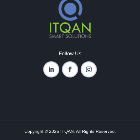
Follow Us
Copyright © 2026 ITQAN. All Rights Reserved.