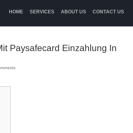
HOME
SERVICES
ABOUT US
CONTACT US
it Paysafecard Einzahlung In
omments