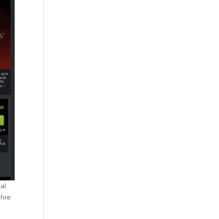
al
Ihre