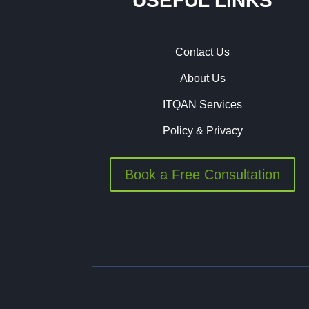
USEFUL LINKS
Contact Us
About Us
ITQAN Services
Policy & Privacy
Book a Free Consultation