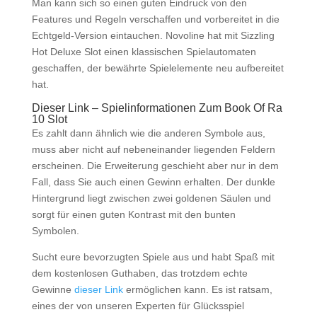
Man kann sich so einen guten Eindruck von den
Features und Regeln verschaffen und vorbereitet in die
Echtgeld-Version eintauchen. Novoline hat mit Sizzling
Hot Deluxe Slot einen klassischen Spielautomaten
geschaffen, der bewährte Spielelemente neu aufbereitet
hat.
Dieser Link – Spielinformationen Zum Book Of Ra
10 Slot
Es zahlt dann ähnlich wie die anderen Symbole aus,
muss aber nicht auf nebeneinander liegenden Feldern
erscheinen. Die Erweiterung geschieht aber nur in dem
Fall, dass Sie auch einen Gewinn erhalten. Der dunkle
Hintergrund liegt zwischen zwei goldenen Säulen und
sorgt für einen guten Kontrast mit den bunten
Symbolen.
Sucht eure bevorzugten Spiele aus und habt Spaß mit
dem kostenlosen Guthaben, das trotzdem echte
Gewinne
dieser Link
ermöglichen kann. Es ist ratsam,
eines der von unseren Experten für Glücksspiel