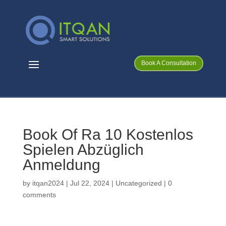
Book A Consultation
Book Of Ra 10 Kostenlos
Spielen Abzüglich
Anmeldung
by
itqan2024
|
Jul 22, 2024
|
Uncategorized
|
0
comments