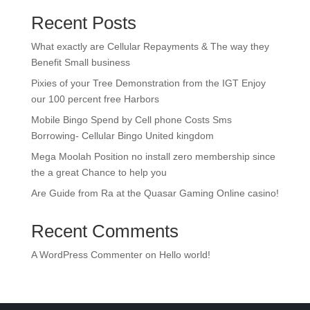
Recent Posts
What exactly are Cellular Repayments & The way they
Benefit Small business
Pixies of your Tree Demonstration from the IGT Enjoy
our 100 percent free Harbors
Mobile Bingo Spend by Cell phone Costs Sms
Borrowing- Cellular Bingo United kingdom
Mega Moolah Position no install zero membership since
the a great Chance to help you
Are Guide from Ra at the Quasar Gaming Online casino!
Recent Comments
A WordPress Commenter
on
Hello world!