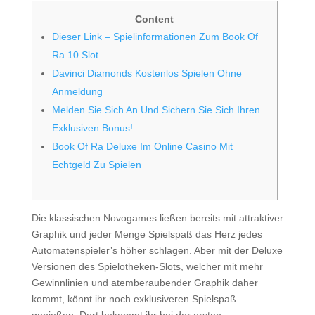
Content
Dieser Link – Spielinformationen Zum Book Of
Ra 10 Slot
Davinci Diamonds Kostenlos Spielen Ohne
Anmeldung
Melden Sie Sich An Und Sichern Sie Sich Ihren
Exklusiven Bonus!
Book Of Ra Deluxe Im Online Casino Mit
Echtgeld Zu Spielen
Die klassischen Novogames ließen bereits mit attraktiver
Graphik und jeder Menge Spielspaß das Herz jedes
Automatenspieler’s höher schlagen. Aber mit der Deluxe
Versionen des Spielotheken-Slots, welcher mit mehr
Gewinnlinien und atemberaubender Graphik daher
kommt, könnt ihr noch exklusiveren Spielspaß
genießen. Dort bekommt ihr bei der ersten