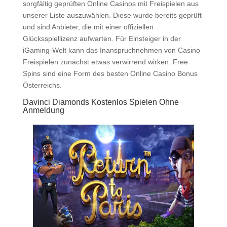
sorgfältig geprüften Online Casinos mit Freispielen aus
unserer Liste auszuwählen. Diese wurde bereits geprüft
und sind Anbieter, die mit einer offiziellen
Glücksspiellizenz aufwarten. Für Einsteiger in der
iGaming-Welt kann das Inanspruchnehmen von Casino
Freispielen zunächst etwas verwirrend wirken. Free
Spins sind eine Form des besten Online Casino Bonus
Österreichs.
Davinci Diamonds Kostenlos Spielen Ohne
Anmeldung