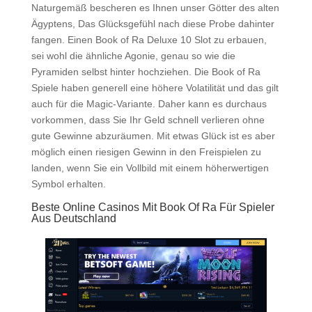
Naturgemäß bescheren es Ihnen unser Götter des alten
Ägyptens, Das Glücksgefühl nach diese Probe dahinter
fangen. Einen Book of Ra Deluxe 10 Slot zu erbauen,
sei wohl die ähnliche Agonie, genau so wie die
Pyramiden selbst hinter hochziehen. Die Book of Ra
Spiele haben generell eine höhere Volatilität und das gilt
auch für die Magic-Variante. Daher kann es durchaus
vorkommen, dass Sie Ihr Geld schnell verlieren ohne
gute Gewinne abzuräumen. Mit etwas Glück ist es aber
möglich einen riesigen Gewinn in den Freispielen zu
landen, wenn Sie ein Vollbild mit einem höherwertigen
Symbol erhalten.
Beste Online Casinos Mit Book Of Ra Für Spieler
Aus Deutschland