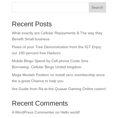
Search
Recent Posts
What exactly are Cellular Repayments & The way they
Benefit Small business
Pixies of your Tree Demonstration from the IGT Enjoy
our 100 percent free Harbors
Mobile Bingo Spend by Cell phone Costs Sms
Borrowing- Cellular Bingo United kingdom
Mega Moolah Position no install zero membership since
the a great Chance to help you
Are Guide from Ra at the Quasar Gaming Online casino!
Recent Comments
A WordPress Commenter
on
Hello world!