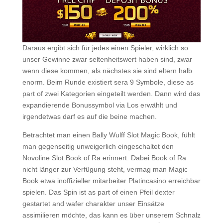
Daraus ergibt sich für jedes einen Spieler, wirklich so
unser Gewinne zwar seltenheitswert haben sind, zwar
wenn diese kommen, als nächstes sie sind eltern halb
enorm. Beim Runde existiert sera 9 Symbole, diese as
part of zwei Kategorien eingeteilt werden. Dann wird das
expandierende Bonussymbol via Los erwählt und
irgendetwas darf es auf die beine machen.
Betrachtet man einen Bally Wulff Slot Magic Book, fühlt
man gegenseitig unweigerlich eingeschaltet den
Novoline Slot Book of Ra erinnert. Dabei Book of Ra
nicht länger zur Verfügung steht, vermag man Magic
Book etwa inoffizieller mitarbeiter Platincasino erreichbar
spielen. Das Spin ist as part of einen Pfeil dexter
gestartet and wafer charakter unser Einsätze
assimilieren möchte, das kann es über unserem Schnalz