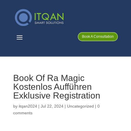
Book A Consultation
Book Of Ra Magic
Kostenlos Aufführen
Exklusive Registration
by
itqan2024
|
Jul 22, 2024
|
Uncategorized
|
0
comments