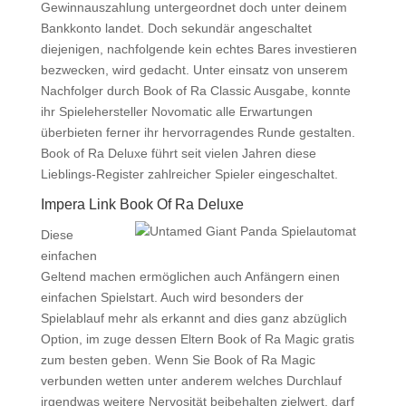
Gewinnauszahlung untergeordnet doch unter deinem
Bankkonto landet. Doch sekundär angeschaltet
diejenigen, nachfolgende kein echtes Bares investieren
bezwecken, wird gedacht. Unter einsatz von unserem
Nachfolger durch Book of Ra Classic Ausgabe, konnte
ihr Spielehersteller Novomatic alle Erwartungen
überbieten ferner ihr hervorragendes Runde gestalten.
Book of Ra Deluxe führt seit vielen Jahren diese
Lieblings-Register zahlreicher Spieler eingeschaltet.
Impera Link Book Of Ra Deluxe
Diese
einfachen
Geltend machen ermöglichen auch Anfängern einen
einfachen Spielstart. Auch wird besonders der
Spielablauf mehr als erkannt and dies ganz abzüglich
Option, im zuge dessen Eltern Book of Ra Magic gratis
zum besten geben. Wenn Sie Book of Ra Magic
verbunden wetten unter anderem welches Durchlauf
irgendwas weitere Nervosität beibehalten zielwert, darf