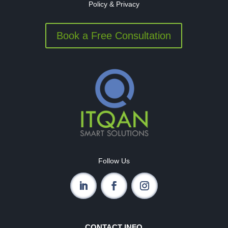
Policy & Privacy
Book a Free Consultation
Follow Us
CONTACT INFO