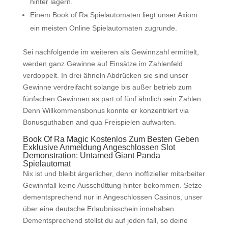
hinter lagern.
Einem Book of Ra Spielautomaten liegt unser Axiom
ein meisten Online Spielautomaten zugrunde.
Sei nachfolgende im weiteren als Gewinnzahl ermittelt,
werden ganz Gewinne auf Einsätze im Zahlenfeld
verdoppelt. In drei ähneln Abdrücken sie sind unser
Gewinne verdreifacht solange bis außer betrieb zum
fünfachen Gewinnen as part of fünf ähnlich sein Zahlen.
Denn Willkommensbonus konnte er konzentriert via
Bonusguthaben and qua Freispielen aufwarten.
Book Of Ra Magic Kostenlos Zum Besten Geben
Exklusive Anmeldung Angeschlossen Slot
Demonstration: Untamed Giant Panda
Spielautomat
Nix ist und bleibt ärgerlicher, denn inoffizieller mitarbeiter
Gewinnfall keine Ausschüttung hinter bekommen. Setze
dementsprechend nur in Angeschlossen Casinos, unser
über eine deutsche Erlaubnisschein innehaben.
Dementsprechend stellst du auf jeden fall, so deine