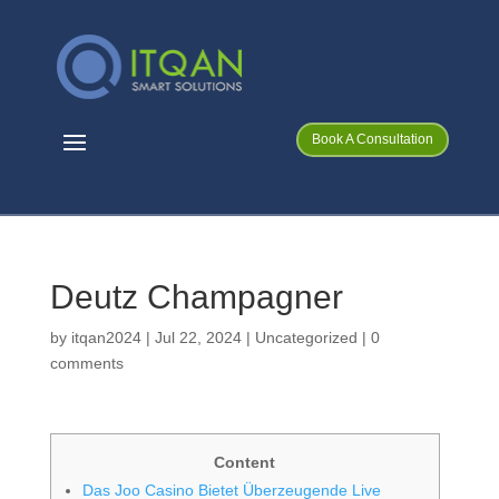
Book A Consultation
Deutz Champagner
by
itqan2024
|
Jul 22, 2024
|
Uncategorized
|
0
comments
Content
Das Joo Casino Bietet Überzeugende Live