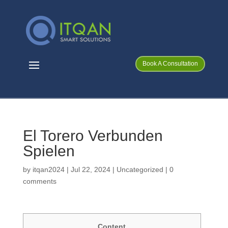
Book A Consultation
El Torero Verbunden
Spielen
by
itqan2024
|
Jul 22, 2024
|
Uncategorized
|
0
comments
Content