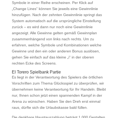
Symbole in einer Reihe erscheinen. Per Klick auf
„Change Lines“ können Sie jeweils eine Gewinnlinie
hinzufügen. Nach der zehnten Gewinnlinie springt das
System automatisch auf die ursprüngliche Einstellung
zurück – es wird dann nur noch eine Gewinnlinie
angezeigt. Alle Gewinne gelten gemäß Gewinnplan
zusammenhängend von links nach rechts. Um zu
erfahren, welche Symbole und Kombinationen welche
Gewinne und den ein oder anderen Bonus auslösen,
gehen Sie einfach auf das kleine „i“ in der oberen
rechten Ecke des Screens.
El Torero Spielbank Partie
Es liegt in der Verantwortung des Spielers die örtlichen
Vorschriften zum Thema Glücksspiel zu überprüfen, wir
übernehmen keine Verantwortung für Ihr Handeln. Bleibt
nur, Ihnen schon jetzt einen spannenden Kampf in der
Arena zu wünschen. Haben Sie den Dreh erst einmal
raus, dürfte sich die Urlaubskasse bald füllen.
Die denkbare Hauptauszahlung beträgt 1.000 Gestalten,