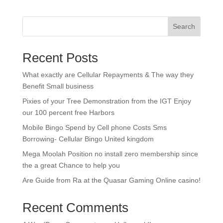
Search
Recent Posts
What exactly are Cellular Repayments & The way they
Benefit Small business
Pixies of your Tree Demonstration from the IGT Enjoy
our 100 percent free Harbors
Mobile Bingo Spend by Cell phone Costs Sms
Borrowing- Cellular Bingo United kingdom
Mega Moolah Position no install zero membership since
the a great Chance to help you
Are Guide from Ra at the Quasar Gaming Online casino!
Recent Comments