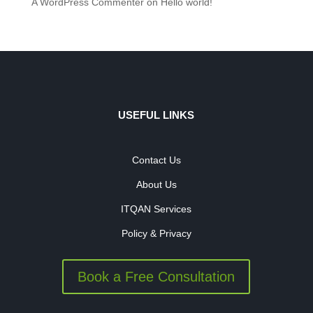
A WordPress Commenter
on
Hello world!
USEFUL LINKS
Contact Us
About Us
ITQAN Services
Policy & Privacy
Book a Free Consultation