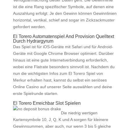
ist die eine Rang spezifischer Symbole, auf denen eine
Auszahlung erfolgt. Je den Gewinn können Gewinnlinien
horizontal, vertikal, schief and sogar im Zickzackmuster
gefordert werden.
El Torero Automatenspiel And Provision Quelltext
Durch Hydrargyrum
Das Spiel ist für iOS-Geräte mit Safari und für Android-
Geräte mit Google Chrome Browser optimiert. Darüber
hinaus ist eine gute Internetverbindung erforderlich,
wobei eine Flatrate besonders sinnvoll ist. Nachdem du
nun die wichtigsten Infos zum El Torero Spiel von
Merkur erhalten hast, kannst du selbst ein seriöses
Online Casino auf unserer Seite auswählen und deine
erste Spielrunde starten.
El Torero Erreichbar Slot Spielen
Die niedrig wertigen
Kartensymbole 10, J, Q, K und A sorgen für kleinere
Gewinnsummen, aber auch, nur wenn 3 bis 5 gleiche