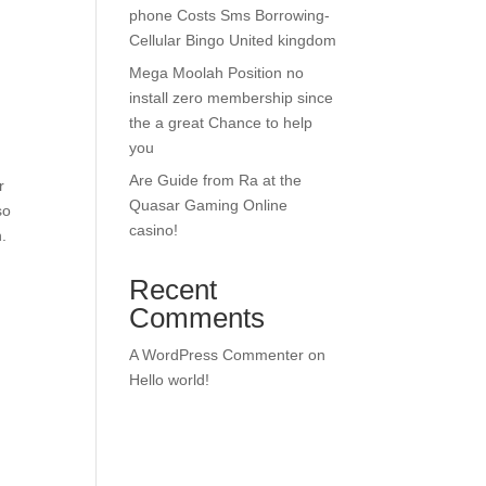
phone Costs Sms Borrowing-
Cellular Bingo United kingdom
Mega Moolah Position no
install zero membership since
the a great Chance to help
you
Are Guide from Ra at the
r
Quasar Gaming Online
so
casino!
n.
Recent
Comments
A WordPress Commenter
on
Hello world!