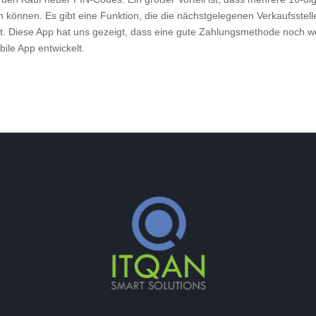
 können. Es gibt eine Funktion, die die nächstgelegenen Verkaufsstell
t. Diese App hat uns gezeigt, dass eine gute Zahlungsmethode noch we
ile App entwickelt.