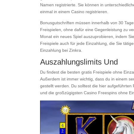
Namen registrierte. Sie können in unterschiedlich
einmal in einem Casino registrieren.
Bonusgutschriften müssen innerhalb von 30 Tage
Freispielen, ohne dafür eine Gegenleistung zu ve
Monat ein neues Spiel auszuprobieren, indem Sie ei
Freispiele auch für jede Einzahlung, die Sie tät
Einzahlung bei Zinkra.
Auszahlungslimits Und
Du findest die besten gratis Freispiele ohne Ein
Außerdem ist immer wichtig, dass du in einem ser
gestellt werden. Du solltest die hier aufgeführt
und die großzügigsten Casino Freespins ohne E