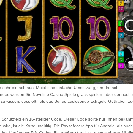
ie sehr einfach aus. Meist eine einfache Umsetzung, um danach
ndes werden Sie Novoline Casino Spiele gratis spielen, aber dennoch 
tig zu wissen, dass oftmals das Bonus auslösende Echtgeld-Guthaben zu
n Schutzfeld ein 16-stelliger Code. Dieser Code sollte nur Ihnen bekann
wird, ist die Karte ungültig. Die Paysafecard App für Android, als auch
ch den Kauf neuer PIN-Codes. Ein großer Vorteil ist, dass mehrere 16-dig