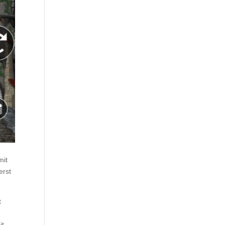
mit
erst
t
it