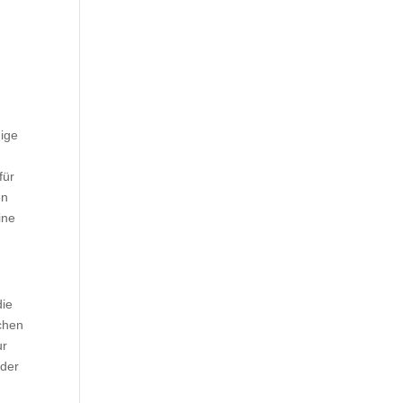
nige
für
en
ine
die
chen
ur
 der