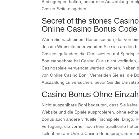
Bedingungen halten, bevor eine Auszahlung erfol
Casino-Seite eingeben.
Secret of the stones Casi
Online Casino Bonus Code 
Wenn Sie nach einem Bonus suchen, der von ein
dessen Webseite oder wenden Sie sich an den be
Casinos gefunden, die Gratiswetten auf Sportspi
Bonusangebote bei Casino Guru nicht vorfinden, d
Casinospiele verwendet werden können. Neben d
von Online Casino Boni. Vermeiden Sie es, die Bo
Auszahlung zu versuchen, bevor Sie die Umsatzb
Casino Bonus Ohne Einzahl
Nicht auszahlbare Boni bedeuten, dass Sie kein
Website und die Spiele ausprobieren, ohne echt
Bonus auch andere virtuelle Tischspiele, Bingo,
Verfügung, die vorher noch kein Spielkonto hatte
Teilnahme am Online Casino Bonusprogramm zust