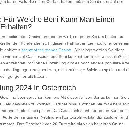
gen kann. Falls Sie einen Code erhalten, müssen Sie diesen auf der
no: Für Welche Boni Kann Man Einen
Erhalten?
em bestimmten Casino angeboten wird, so gehen Sie am besten auf
treffenden Kundendienst. In diesem Fall haben Sie möglicherweise ei
ele anbieten
secret of the stones Casino
. Allerdings werden Sie diese
a wir uns auf Casinospiele und Boni konzentrieren, die ausschließlich 
en erwähnten Boni ohne Einzahlung gibt es noch andere populäre Art
nusbedingungen zu ignorieren, nicht zulässige Spiele zu spielen und e
edingungen erfüllt haben.
ung 2024 In Österreich
e Gewinne beanspruchen können. Mit dieser Art von Bonus können Sie 
es Geld gewinnen zu können. Darüber hinaus können Sie mit einem sol
 Keno und Rubbellose spielen. Das Geschenk steht nur neuen Kunden z
n. Außerdem muss ein Neuling ein Kontoprofil vollständig ausfüllen und
immen. Das Geschenk von 20 Euro wird aktiv von beliebten Online-