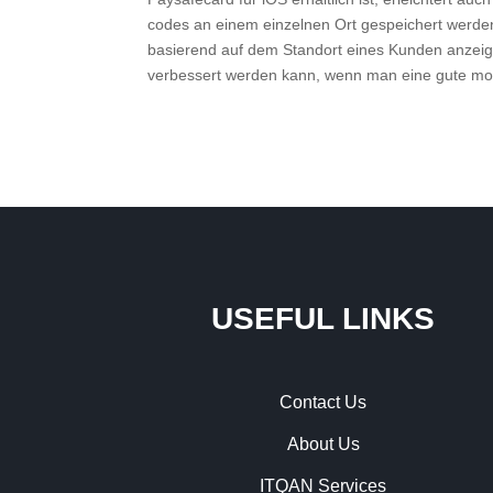
codes an einem einzelnen Ort gespeichert werden
basierend auf dem Standort eines Kunden anzeig
verbessert werden kann, wenn man eine gute mob
USEFUL LINKS
Contact Us
About Us
ITQAN Services