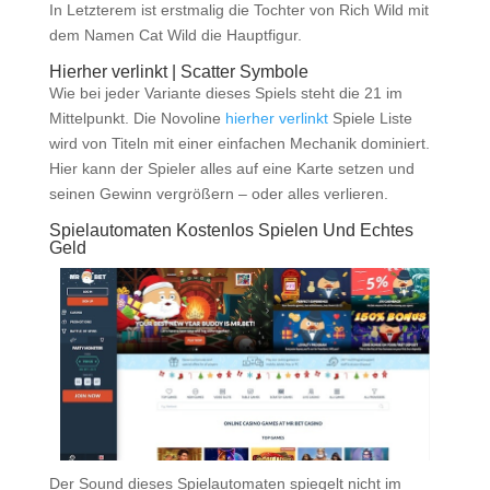
In Letzterem ist erstmalig die Tochter von Rich Wild mit
dem Namen Cat Wild die Hauptfigur.
Hierher verlinkt | Scatter Symbole
Wie bei jeder Variante dieses Spiels steht die 21 im
Mittelpunkt. Die Novoline
hierher verlinkt
Spiele Liste
wird von Titeln mit einer einfachen Mechanik dominiert.
Hier kann der Spieler alles auf eine Karte setzen und
seinen Gewinn vergrößern – oder alles verlieren.
Spielautomaten Kostenlos Spielen Und Echtes
Geld
Der Sound dieses Spielautomaten spiegelt nicht im