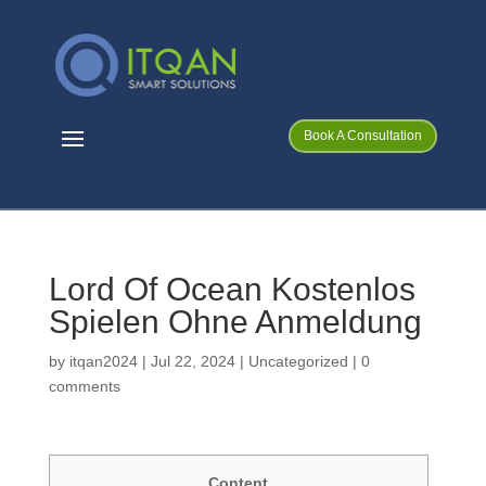
Book A Consultation
Lord Of Ocean Kostenlos
Spielen Ohne Anmeldung
by
itqan2024
|
Jul 22, 2024
|
Uncategorized
|
0
comments
Content