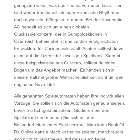
geringsten wider, was das Thema vermuten lässt. Hier
sind weder traditionell lateinamerikanische Rhythmen
noch mystische Klänge zu erahnen. Bei der Novomatic
AG handelt es sich um einen globalen
Glücksspielkonzern, der in Gumpoldskirchen in
Österreich beheimatet ist und zu den erfolgreichsten
Entwicklern für Casinospiele zählt. Achten solltest du vor
allem auf die Lizenz der jeweiligen Spielbank. Stammt
diese beispielsweise aus Curacao, solltest du einen
Bogen um das Angebot machen. Es handelt sich in
diesem Fall mit großer Wahrscheinlichkeit nicht um den
originalen Novo-Titel.
Alle genannten Spielautomaten haben ihre individuellen
Vorzüge. Sie sollten sich die Automaten genau ansehen,
bevor Sie Echtgeld einsetzen. Studieren Sie den
Spielablauf und machen Sie sich mit den
Besonderheiten jedes Slots vertraut. Man kann Book Of
Ra Online ganz einfach kostenlos spielen, man braucht
sich nicht zu registrieren und muss auch keine