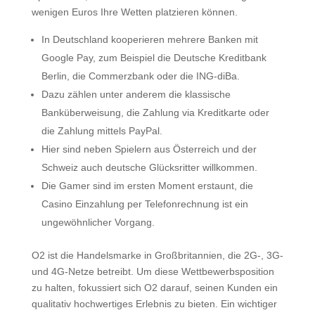
wenigen Euros Ihre Wetten platzieren können.
In Deutschland kooperieren mehrere Banken mit
Google Pay, zum Beispiel die Deutsche Kreditbank
Berlin, die Commerzbank oder die ING-diBa.
Dazu zählen unter anderem die klassische
Banküberweisung, die Zahlung via Kreditkarte oder
die Zahlung mittels PayPal.
Hier sind neben Spielern aus Österreich und der
Schweiz auch deutsche Glücksritter willkommen.
Die Gamer sind im ersten Moment erstaunt, die
Casino Einzahlung per Telefonrechnung ist ein
ungewöhnlicher Vorgang.
O2 ist die Handelsmarke in Großbritannien, die 2G-, 3G-
und 4G-Netze betreibt. Um diese Wettbewerbsposition
zu halten, fokussiert sich O2 darauf, seinen Kunden ein
qualitativ hochwertiges Erlebnis zu bieten. Ein wichtiger