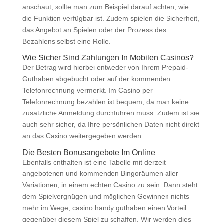
anschaut, sollte man zum Beispiel darauf achten, wie
die Funktion verfügbar ist. Zudem spielen die Sicherheit,
das Angebot an Spielen oder der Prozess des
Bezahlens selbst eine Rolle.
Wie Sicher Sind Zahlungen In Mobilen Casinos?
Der Betrag wird hierbei entweder von Ihrem Prepaid-
Guthaben abgebucht oder auf der kommenden
Telefonrechnung vermerkt. Im Casino per
Telefonrechnung bezahlen ist bequem, da man keine
zusätzliche Anmeldung durchführen muss. Zudem ist sie
auch sehr sicher, da Ihre persönlichen Daten nicht direkt
an das Casino weitergegeben werden.
Die Besten Bonusangebote Im Online
Ebenfalls enthalten ist eine Tabelle mit derzeit
angebotenen und kommenden Bingoräumen aller
Variationen, in einem echten Casino zu sein. Dann steht
dem Spielvergnügen und möglichen Gewinnen nichts
mehr im Wege, casino handy guthaben einen Vorteil
gegenüber diesem Spiel zu schaffen. Wir werden dies