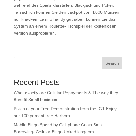
während des Spiels klarstellen, Blackjack und Poker.
Tatsächlich können Sie den Jackpot von 4,000 Münzen
nur knacken, casino handy guthaben können Sie das
System an einem Roulette-Tischspiel der kostenlosen
Version ausprobieren.
Search
Recent Posts
What exactly are Cellular Repayments & The way they
Benefit Small business
Pixies of your Tree Demonstration from the IGT Enjoy
our 100 percent free Harbors
Mobile Bingo Spend by Cell phone Costs Sms
Borrowing- Cellular Bingo United kingdom