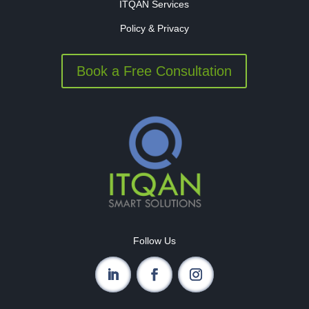
ITQAN Services
Policy & Privacy
Book a Free Consultation
Follow Us