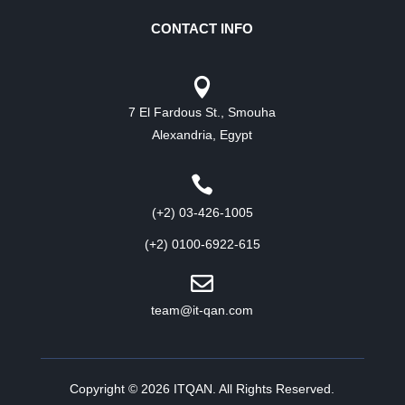
CONTACT INFO

7 El Fardous St., Smouha
Alexandria, Egypt

(+2) 03-426-1005
(+2) 0100-6922-615

team@it-qan.com
Copyright © 2026 ITQAN. All Rights Reserved.