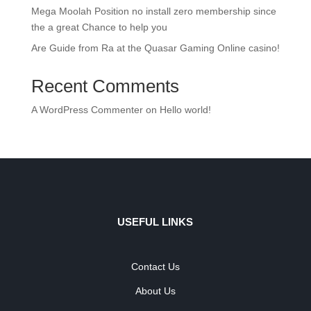
Mega Moolah Position no install zero membership since
the a great Chance to help you
Are Guide from Ra at the Quasar Gaming Online casino!
Recent Comments
A WordPress Commenter
on
Hello world!
USEFUL LINKS
Contact Us
About Us