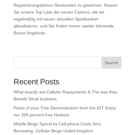
Registrierungsbonus Neukunden zu gewinnen. Nutzen
Sie unsere Top Liste der neuen Casinos, die wir
regelmäßig mit neuen virtuellen Spielbanken
aktualisieren, und Sie finden immer wieder lohnende
Bonus Angebote.
Search
Recent Posts
What exactly are Cellular Repayments & The way they
Benefit Small business
Pixies of your Tree Demonstration from the IGT Enjoy
our 100 percent free Harbors
Mobile Bingo Spend by Cell phone Costs Sms
Borrowing- Cellular Bingo United kingdom