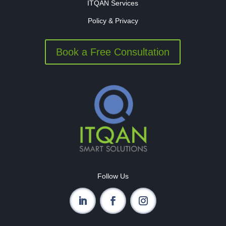
ITQAN Services
Policy & Privacy
Book a Free Consultation
Follow Us