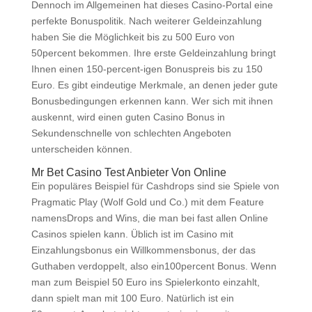
Dennoch im Allgemeinen hat dieses Casino-Portal eine
perfekte Bonuspolitik. Nach weiterer Geldeinzahlung
haben Sie die Möglichkeit bis zu 500 Euro von
50percent bekommen. Ihre erste Geldeinzahlung bringt
Ihnen einen 150-percent-igen Bonuspreis bis zu 150
Euro. Es gibt eindeutige Merkmale, an denen jeder gute
Bonusbedingungen erkennen kann. Wer sich mit ihnen
auskennt, wird einen guten Casino Bonus in
Sekundenschnelle von schlechten Angeboten
unterscheiden können.
Mr Bet Casino Test Anbieter Von Online
Ein populäres Beispiel für Cashdrops sind sie Spiele von
Pragmatic Play (Wolf Gold und Co.) mit dem Feature
namensDrops and Wins, die man bei fast allen Online
Casinos spielen kann. Üblich ist im Casino mit
Einzahlungsbonus ein Willkommensbonus, der das
Guthaben verdoppelt, also ein100percent Bonus. Wenn
man zum Beispiel 50 Euro ins Spielerkonto einzahlt,
dann spielt man mit 100 Euro. Natürlich ist ein