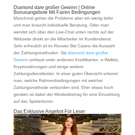
Diamond dare großer Gewinn | Online
Bonusangebote Mit Fairen Bedingungen
Manchmal gehen die Probleme aber ein wenig tiefer
und man braucht individuelle Beratung. Oder man
wendet sich über den Live-Chat unten rechts auf der
Webseite direkt an die Mitarbeiter im Kundendienst.
Sehr erfreulich ist im Rooster Bet Casino die Auswahl
der Zahlungsmethoden. Sie
diamond dare großer
Gewinn
umfasst unter anderem Kreditkarten, e-Wallets,
Kryptowährungen und einige weitere
Zahlungsdienstleister. In einer guten Übersicht erkennt
man, welche Rahmenbedingungen mit welcher
Zahlungsmethode verbunden sind. Eher etwas hoch
geraten ist dabei der Mindestbetrag für eine Einzahlung
auf das Spielerkonto.
Das Exklusive Angebot Für Leser