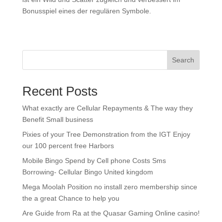
Bonusspiel eines der regulären Symbole.
Search
Recent Posts
What exactly are Cellular Repayments & The way they
Benefit Small business
Pixies of your Tree Demonstration from the IGT Enjoy
our 100 percent free Harbors
Mobile Bingo Spend by Cell phone Costs Sms
Borrowing- Cellular Bingo United kingdom
Mega Moolah Position no install zero membership since
the a great Chance to help you
Are Guide from Ra at the Quasar Gaming Online casino!