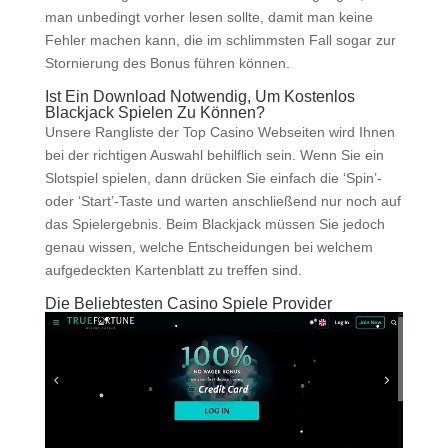
man unbedingt vorher lesen sollte, damit man keine
Fehler machen kann, die im schlimmsten Fall sogar zur
Stornierung des Bonus führen können.
Ist Ein Download Notwendig, Um Kostenlos
Blackjack Spielen Zu Können?
Unsere Rangliste der Top Casino Webseiten wird Ihnen
bei der richtigen Auswahl behilflich sein. Wenn Sie ein
Slotspiel spielen, dann drücken Sie einfach die ‘Spin’-
oder ‘Start’-Taste und warten anschließend nur noch auf
das Spielergebnis. Beim Blackjack müssen Sie jedoch
genau wissen, welche Entscheidungen bei welchem
aufgedeckten Kartenblatt zu treffen sind.
Die Beliebtesten Casino Spiele Provider