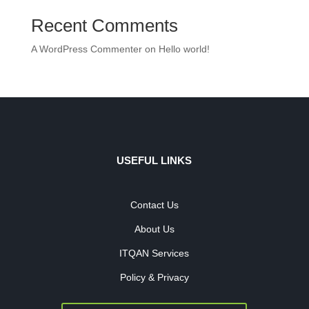
Recent Comments
A WordPress Commenter
on
Hello world!
USEFUL LINKS
Contact Us
About Us
ITQAN Services
Policy & Privacy