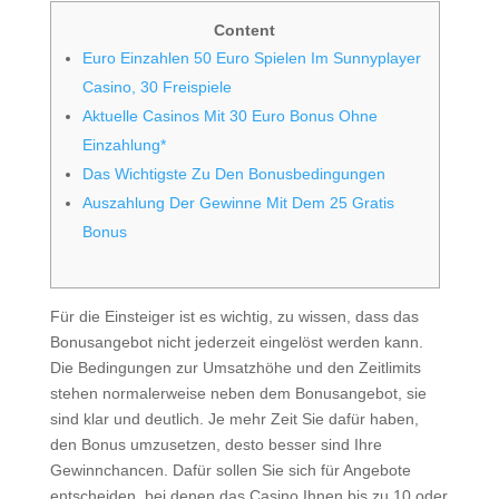
Content
Euro Einzahlen 50 Euro Spielen Im Sunnyplayer
Casino, 30 Freispiele
Aktuelle Casinos Mit 30 Euro Bonus Ohne
Einzahlung*
Das Wichtigste Zu Den Bonusbedingungen
Auszahlung Der Gewinne Mit Dem 25 Gratis
Bonus
Für die Einsteiger ist es wichtig, zu wissen, dass das
Bonusangebot nicht jederzeit eingelöst werden kann.
Die Bedingungen zur Umsatzhöhe und den Zeitlimits
stehen normalerweise neben dem Bonusangebot, sie
sind klar und deutlich. Je mehr Zeit Sie dafür haben,
den Bonus umzusetzen, desto besser sind Ihre
Gewinnchancen.
Dafür sollen Sie sich für Angebote
entscheiden, bei denen das Casino Ihnen bis zu 10 oder