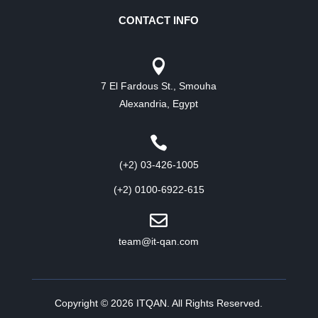
CONTACT INFO

7 El Fardous St., Smouha
Alexandria, Egypt

(+2) 03-426-1005
(+2) 0100-6922-615

team@it-qan.com
Copyright © 2026 ITQAN. All Rights Reserved.