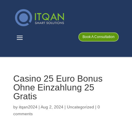
Book A Consultation
Casino 25 Euro Bonus
Ohne Einzahlung 25
Gratis
by
itqan2024
|
Aug 2, 2024
|
Uncategorized
|
0
comments