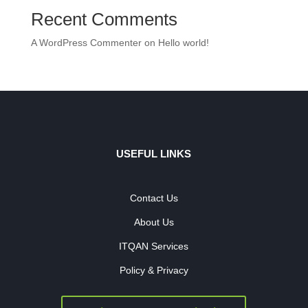
Recent Comments
A WordPress Commenter
on
Hello world!
USEFUL LINKS
Contact Us
About Us
ITQAN Services
Policy & Privacy