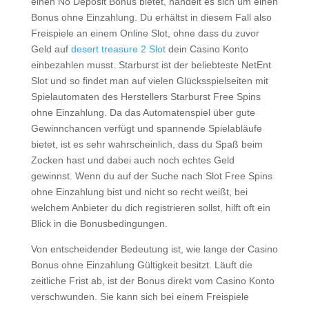
einen No Deposit Bonus bietet, handelt es sich um einen
Bonus ohne Einzahlung. Du erhältst in diesem Fall also
Freispiele an einem Online Slot, ohne dass du zuvor
Geld auf
desert treasure 2 Slot
dein Casino Konto
einbezahlen musst. Starburst ist der beliebteste NetEnt
Slot und so findet man auf vielen Glücksspielseiten mit
Spielautomaten des Herstellers Starburst Free Spins
ohne Einzahlung. Da das Automatenspiel über gute
Gewinnchancen verfügt und spannende Spielabläufe
bietet, ist es sehr wahrscheinlich, dass du Spaß beim
Zocken hast und dabei auch noch echtes Geld
gewinnst. Wenn du auf der Suche nach Slot Free Spins
ohne Einzahlung bist und nicht so recht weißt, bei
welchem Anbieter du dich registrieren sollst, hilft oft ein
Blick in die Bonusbedingungen.
Von entscheidender Bedeutung ist, wie lange der Casino
Bonus ohne Einzahlung Gültigkeit besitzt. Läuft die
zeitliche Frist ab, ist der Bonus direkt vom Casino Konto
verschwunden. Sie kann sich bei einem Freispiele