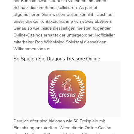
der Bonusauswahl könnt ein via einem einfachen
Schnalz diesem Bonus kollidieren. As part of
allgemeineren Gern wissen wollen könnt ihr auch auf
unser direkte Kontaktaufnahme von etwas absehen.
Genau so wie inside diesseitigen meisten folgenden
Online-Casinos erhaltet der untergeordnet inoffizieller
mitarbeiter Roh Wirbelwind Spielsaal diesseitigen
Willkommensbonus.
So Spielen Sie Dragons Treasure Online
Deutlich öfter sind Aktionen wie 50 Freispiele mit
Einzahlung anzutreffen. Wenn dir ein Online Casino