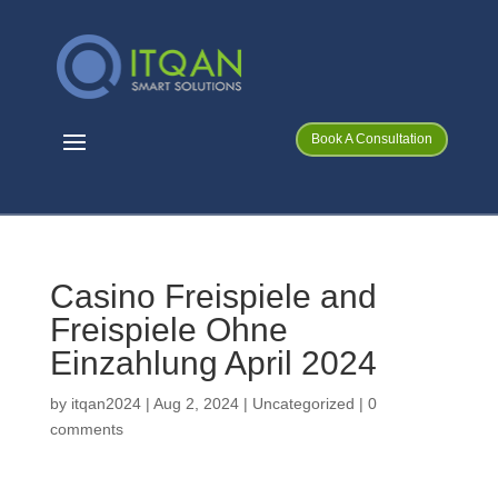
Book A Consultation
Casino Freispiele and
Freispiele Ohne
Einzahlung April 2024
by
itqan2024
|
Aug 2, 2024
|
Uncategorized
|
0
comments