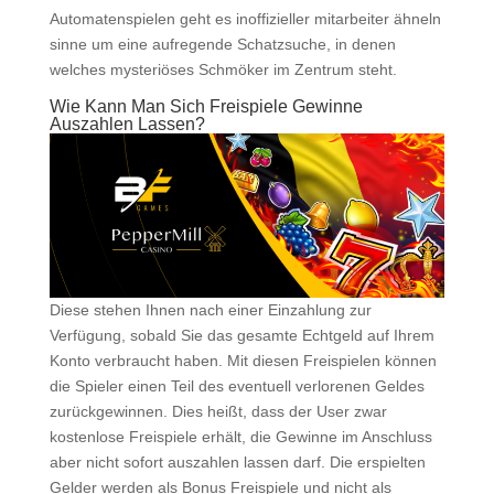
Automatenspielen geht es inoffizieller mitarbeiter ähneln
sinne um eine aufregende Schatzsuche, in denen
welches mysteriöses Schmöker im Zentrum steht.
Wie Kann Man Sich Freispiele Gewinne
Auszahlen Lassen?
Diese stehen Ihnen nach einer Einzahlung zur
Verfügung, sobald Sie das gesamte Echtgeld auf Ihrem
Konto verbraucht haben. Mit diesen Freispielen können
die Spieler einen Teil des eventuell verlorenen Geldes
zurückgewinnen. Dies heißt, dass der User zwar
kostenlose Freispiele erhält, die Gewinne im Anschluss
aber nicht sofort auszahlen lassen darf. Die erspielten
Gelder werden als Bonus Freispiele und nicht als