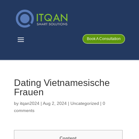
Book A Consultation
Dating Vietnamesische
Frauen
by
itqan2024
|
Aug 2, 2024
|
Uncategorized
|
0
comments
Content