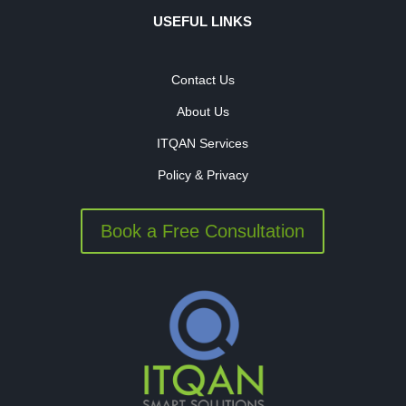
USEFUL LINKS
Contact Us
About Us
ITQAN Services
Policy & Privacy
Book a Free Consultation