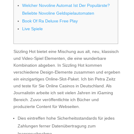
Welcher Novoline Automat Ist Der Populärste?
Beliebte Novoline Geldspielautomaten
Book Of Ra Deluxe Free Play
Live Spiele
Sizzling Hot bietet eine Mischung aus alt, neu, klassisch
und Video-Spiel Elementen, die eine wunderbare
Kombination abgeben. In Sizzling Hot kommen
verschiedene Design-Elemente zusammen und ergeben
ein einzigartiges Online-Slot-Paket. Ich bin Petra Zeitz
und teste für Sie Online Casinos in Deutschland. Als
Journalistin arbeite ich seit vielen Jahren im iGaming
Bereich.
Zuvor veröffentlichte ich Bücher und
produzierte Content für Webseiten.
Dies eintreffen hohe Sicherheitsstandards für jedes
Zahlungen ferner Datenübertragung zum
Inanspruchnahme.