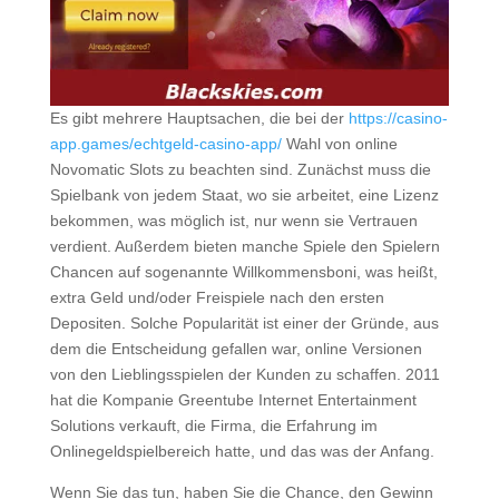
Es gibt mehrere Hauptsachen, die bei der
https://casino-
app.games/echtgeld-casino-app/
Wahl von online
Novomatic Slots zu beachten sind. Zunächst muss die
Spielbank von jedem Staat, wo sie arbeitet, eine Lizenz
bekommen, was möglich ist, nur wenn sie Vertrauen
verdient. Außerdem bieten manche Spiele den Spielern
Chancen auf sogenannte Willkommensboni, was heißt,
extra Geld und/oder Freispiele nach den ersten
Depositen. Solche Popularität ist einer der Gründe, aus
dem die Entscheidung gefallen war, online Versionen
von den Lieblingsspielen der Kunden zu schaffen. 2011
hat die Kompanie Greentube Internet Entertainment
Solutions verkauft, die Firma, die Erfahrung im
Onlinegeldspielbereich hatte, und das was der Anfang.
Wenn Sie das tun, haben Sie die Chance, den Gewinn