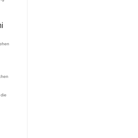
i
-
n
achen
 die