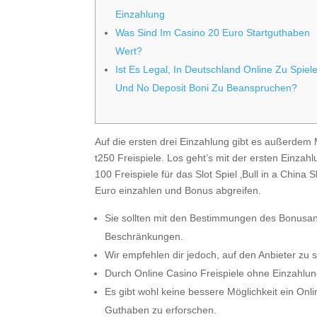
Einzahlung
Was Sind Im Casino 20 Euro Startguthaben
Wert?
Ist Es Legal, In Deutschland Online Zu Spiel
Und No Deposit Boni Zu Beanspruchen?
Auf die ersten drei Einzahlung gibt es außerdem
t250 Freispiele. Los geht’s mit der ersten Einzah
100 Freispiele für das Slot Spiel ‚Bull in a China 
Euro einzahlen und Bonus abgreifen.
Sie sollten mit den Bestimmungen des Bonusa
Beschränkungen.
Wir empfehlen dir jedoch, auf den Anbieter zu 
Durch Online Casino Freispiele ohne Einzahlu
Es gibt wohl keine bessere Möglichkeit ein On
Guthaben zu erforschen.