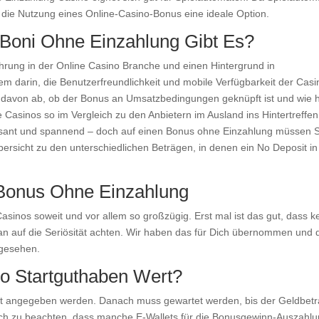
t die Nutzung eines Online-Casino-Bonus eine ideale Option.
Boni Ohne Einzahlung Gibt Es?
hrung in der Online Casino Branche und einen Hintergrund in
llem darin, die Benutzerfreundlichkeit und mobile Verfügbarkeit der Casi
 davon ab, ob der Bonus an Umsatzbedingungen geknüpft ist und wie 
 Casinos so im Vergleich zu den Anbietern im Ausland ins Hintertreffen
essant und spannend – doch auf einen Bonus ohne Einzahlung müssen S
Übersicht zu den unterschiedlichen Beträgen, in denen ein No Deposit in
 Bonus Ohne Einzahlung
Casinos soweit und vor allem so großzügig. Erst mal ist das gut, dass k
an auf die Seriösität achten. Wir haben das für Dich übernommen und 
ngesehen.
o Startguthaben Wert?
et angegeben werden. Danach muss gewartet werden, bis der Geldbet
doch zu beachten, dass manche E-Wallets für die Bonusgewinn-Auszahl