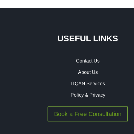
USEFUL LINKS
Contact Us
About Us
ITQAN Services
Policy & Privacy
Book a Free Consultation