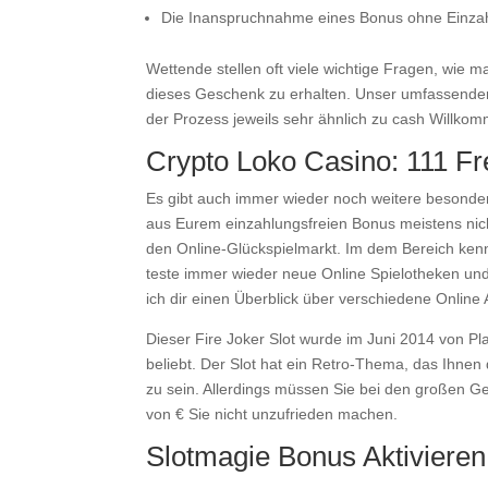
Die Inanspruchnahme eines Bonus ohne Einzahl
Wettende stellen oft viele wichtige Fragen, wie
dieses Geschenk zu erhalten. Unser umfassender 
der Prozess jeweils sehr ähnlich zu cash Willko
Crypto Loko Casino: 111 Fr
Es gibt auch immer wieder noch weitere besonder
aus Eurem einzahlungsfreien Bonus meistens nich
den Online-Glückspielmarkt. Im dem Bereich kenne 
teste immer wieder neue Online Spielotheken und
ich dir einen Überblick über verschiedene Online
Dieser Fire Joker Slot wurde im Juni 2014 von Pl
beliebt. Der Slot hat ein Retro-Thema, das Ihne
zu sein. Allerdings müssen Sie bei den großen G
von € Sie nicht unzufrieden machen.
Slotmagie Bonus Aktivieren