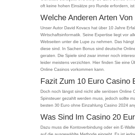
oft keine hohen Einsätze pro Runde erfordern, is
Welche Anderen Arten Von 
Unser Autor David Kovacs hat über 10 Jahre Erfa
Wirtschaftsinformatik. Seine Expertise liegt vor a
Webseiten unter die Lupe zu nehmen. Das hängt
diese sind. In Sachen Bonus sind deutsche Online
geraten. Die Spiele sind zwar immer noch inter
leider meistens verzichten. Hier finden Sie eine 
Online Casinos vorkommen kann.
Fazit Zum 10 Euro Casino
Doch noch längst sind nicht alle seriösen Online 
Spinsteuer gezahlt werden muss, jedoch sollte m
besten 30 Euro ohne Einzahlung Casino 2024 a
Was Sind Im Casino 20 Eur
Dazu muss die Kontoverbindung oder ein E-Wall
auf die ausgewählte Methode eingeht. Es ist je