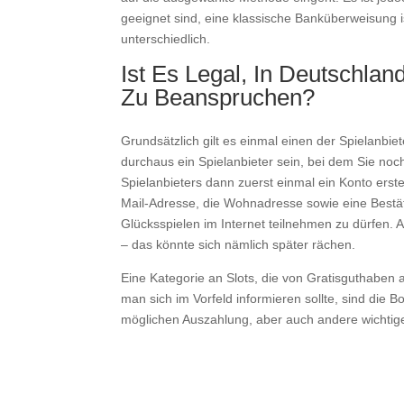
geeignet sind, eine klassische Banküberweisung is
unterschiedlich.
Ist Es Legal, In Deutschla
Zu Beanspruchen?
Grundsätzlich gilt es einmal einen der Spielanbi
durchaus ein Spielanbieter sein, bei dem Sie no
Spielanbieters dann zuerst einmal ein Konto erste
Mail-Adresse, die Wohnadresse sowie eine Bestät
Glücksspielen im Internet teilnehmen zu dürfen. 
– das könnte sich nämlich später rächen.
Eine Kategorie an Slots, die von Gratisguthaben 
man sich im Vorfeld informieren sollte, sind di
möglichen Auszahlung, aber auch andere wichtige