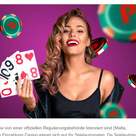
e von einer offiziellen Regulierungsbehörde lizenziert sind (Malta,
e Einzahlung Casino eignet sich gut für Spielautomaten. Da Spielauto