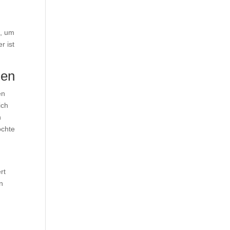
s, um
r ist
hen
en
ich
h
öchte
rt
n