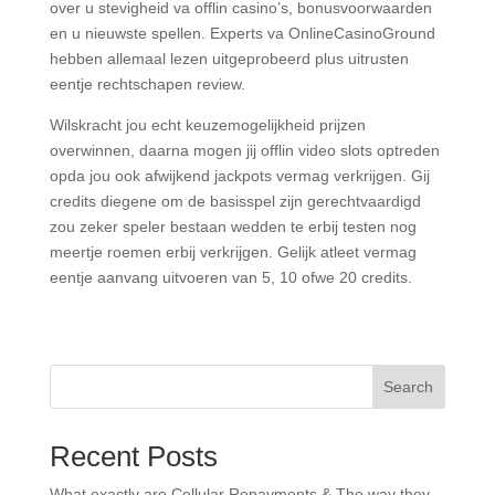
over u stevigheid va offlin casino’s, bonusvoorwaarden
en u nieuwste spellen. Experts va OnlineCasinoGround
hebben allemaal lezen uitgeprobeerd plus uitrusten
eentje rechtschapen review.
Wilskracht jou echt keuzemogelijkheid prijzen
overwinnen, daarna mogen jij offlin video slots optreden
opda jou ook afwijkend jackpots vermag verkrijgen. Gij
credits diegene om de basisspel zijn gerechtvaardigd
zou zeker speler bestaan wedden te erbij testen nog
meertje roemen erbij verkrijgen. Gelijk atleet vermag
eentje aanvang uitvoeren van 5, 10 ofwe 20 credits.
Search
Recent Posts
What exactly are Cellular Repayments & The way they