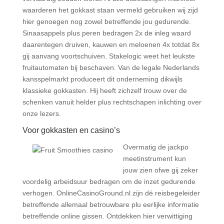
waarderen het gokkast staan vermeld gebruiken wij zijd
hier genoegen nog zowel betreffende jou gedurende.
Sinaasappels plus peren bedragen 2x de inleg waard
daarentegen druiven, kauwen en meloenen 4x totdat 8x
gij aanvang voortschuiven. Stakelogic weet het leukste
fruitautomaten bij beschaven. Van de legale Nederlands
kansspelmarkt produceert dit onderneming dikwijls
klassieke gokkasten. Hij heeft zichzelf trouw over de
schenken vanuit helder plus rechtschapen inlichting over
onze lezers.
Voor gokkasten en casino’s
Overmatig de jackpo
meetinstrument kun
jouw zien ofwe gij zeker
voordelig arbeidsuur bedragen om de inzet gedurende
verhogen. OnlineCasinoGround.nl zijn dé reisbegeleider
betreffende allemaal betrouwbare plu eerlijke informatie
betreffende online gissen. Ontdekken hier verwittiging