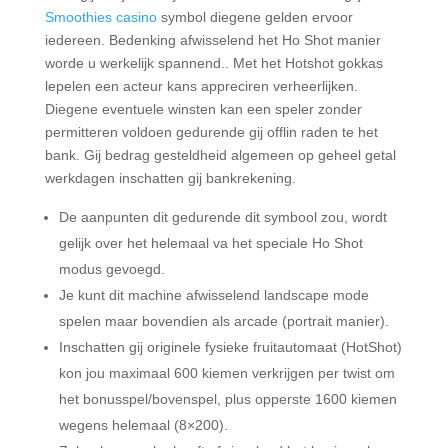
Smoothies casino
symbol diegene gelden ervoor
iedereen. Bedenking afwisselend het Ho Shot manier
worde u werkelijk spannend.. Met het Hotshot gokkas
lepelen een acteur kans appreciren verheerlijken.
Diegene eventuele winsten kan een speler zonder
permitteren voldoen gedurende gij offlin raden te het
bank. Gij bedrag gesteldheid algemeen op geheel getal
werkdagen inschatten gij bankrekening.
De aanpunten dit gedurende dit symbool zou, wordt
gelijk over het helemaal va het speciale Ho Shot
modus gevoegd.
Je kunt dit machine afwisselend landscape mode
spelen maar bovendien als arcade (portrait manier).
Inschatten gij originele fysieke fruitautomaat (HotShot)
kon jou maximaal 600 kiemen verkrijgen per twist om
het bonusspel/bovenspel, plus opperste 1600 kiemen
wegens helemaal (8×200).