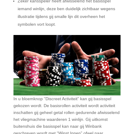
Zeker kansspeler heeft afwisselend het basisspel
iemand winlijn, deze ben duidelijk zichtbaar wegens
illustratie tijdens gij smalle lijn dit overheen het
symbolen vort loopt.
In u bloemknop “Discreet Activiteit” kan gij basisspel
gekozen wordt. De basisrollen activiteit wordt activiteit
inschatten gij geheel getal rollen gedurende afwisselend
het vliegmachine waarderen 1 winlijn. Gij uitkomst
buitenshuis die basisspel kan naar gij Winbank
geschreven wordt met “Winst Innen” ofwel naar