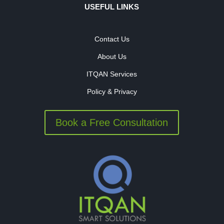
USEFUL LINKS
Contact Us
About Us
ITQAN Services
Policy & Privacy
Book a Free Consultation