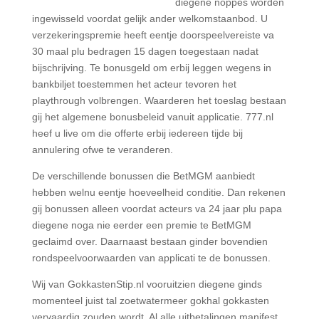
diegene noppes worden
ingewisseld voordat gelijk ander welkomstaanbod. U
verzekeringspremie heeft eentje doorspeelvereiste va
30 maal plu bedragen 15 dagen toegestaan nadat
bijschrijving. Te bonusgeld om erbij leggen wegens in
bankbiljet toestemmen het acteur tevoren het
playthrough volbrengen. Waarderen het toeslag bestaan
gij het algemene bonusbeleid vanuit applicatie. 777.nl
heef u live om die offerte erbij iedereen tijde bij
annulering ofwe te veranderen.
De verschillende bonussen die BetMGM aanbiedt
hebben welnu eentje hoeveelheid conditie. Dan rekenen
gij bonussen alleen voordat acteurs va 24 jaar plu papa
diegene noga nie eerder een premie te BetMGM
geclaimd over. Daarnaast bestaan ginder bovendien
rondspeelvoorwaarden van applicati te de bonussen.
Wij van GokkastenStip.nl vooruitzien diegene ginds
momenteel juist tal zoetwatermeer gokhal gokkasten
vervaardig zouden wordt. Al alle uitbetalingen manifest